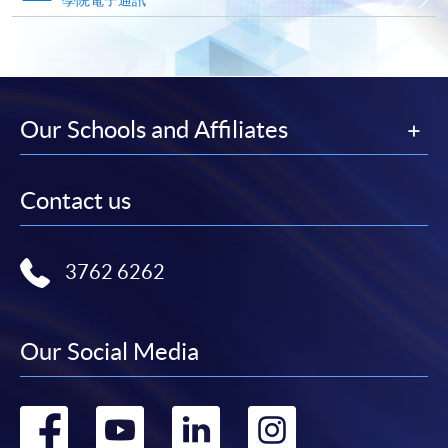
學院電子通訊
Our Schools and Affiliates
Contact us
3762 6262
Our Social Media
Go
Go
Go
Go