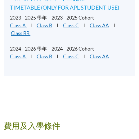
TIMETABLE (ONLY FOR APL STUDENT USE)
學習成效 LEARNING OUTCOMES
2023 - 2025 學年 2023 - 2025 Cohort
Class A
I
Class B
I
Class C
I
Class AA
I
完成課程後，學生應能夠：
Class BB
2024 - 2026 學年 2024 - 2026 Cohort
描述漫畫行業各種職位的功能；
Class A
I
Class B
I
Class C
I
Class AA
在故事創作過程中，以創新的方式表達意念，從而
展示創意思維和講故事技巧；
運用漫畫設計原則和技巧製作數碼漫畫內容；
通過團隊工作，整合解難能力、分析能力和溝通技
巧，解決數碼漫畫設計和製作相關的問題；
展示對漫畫和創意產業所需的職業操守和正面價值
觀有基礎的認識；
提升相關範疇之升學及就業發展所需的自我認知。
費用及入學條件
On completion of the programme, students should be