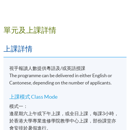
視覺元素 Visual elements
使用藝術語言 Use of artistic language
資訊蒐集 Information research
角色配置和設計 Character setting and design
單元及上課詳情
背景配置和設計 Background setting and design
不同材料的繪製技巧 Technique of drawing different
上課詳情
materials
特效繪圖技巧 Special effect drawing techniques
視乎報讀人數提供粵語及/或英語授課
漫畫框架和佈局設計 Digital comic frame and layout
The programme can be delivered in either English or
design
Cantonese, depending on the number of applicants.
對話框設計 Speech bubble design
上課模式 Class Mode
單元MODULE 4 69 小時HOURS
模式一：
數碼漫畫製作 Digital Comic Production
逢星期六上午或下午上課，或全日上課，每課3小時，
於香港大學專業進修學院教學中心上課，部份課堂亦
數碼漫畫軟件的應用 Application of digital comic
會安排於暑假進行。