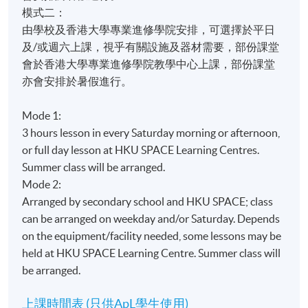
software
模式二：
由學校及香港大學專業進修學院安排，可選擇於平日
漫畫製作流程 Comic production process
及/或週六上課，視乎有關設施及器材需要，部份課堂
創意插圖設計簡介 Introduction to creative
會於香港大學專業進修學院教學中心上課，部份課堂
illustration design
亦會安排於暑假進行。
單元MODULE 5 15 小時HOURS
Mode 1:
於數碼社交媒體平台上出版內容 Content Publication
3 hours lesson in every Saturday morning or afternoon,
on Digital Social Media Platform
or full day lesson at HKU SPACE Learning Centres.
Summer class will be arranged.
Mode 2:
出版業簡介 Introduction to the publishing industry
Arranged by secondary school and HKU SPACE; class
特許權使用費計算 Royalty fee calculation
can be arranged on weekday and/or Saturday. Depends
創意產業及社交媒體的最新發展趨勢 Latest
on the equipment/facility needed, some lessons may be
development trend of social media for the creative
held at HKU SPACE Learning Centre. Summer class will
industry
be arranged.
於桌面和手機應用程式出版漫畫 Desktop and mobile
applications for comic publication
上課時間表 (只供ApL學生使用)