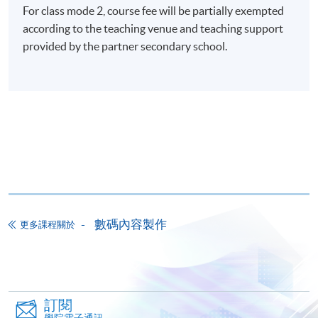
(have at least 80% attendance and achieve qualified
For class mode 2, course fee will be partially exempted
results in assessment tasks) will be awarded "Certificate
according to the teaching venue and teaching support
in Digital Comic Design and Production (Senior
provided by the partner secondary school.
Secondary Applied Learning) (QF Level 3)" within the
HKU system through HKU SPACE.
評分準則 GUIDELINES FOR GRADING
數碼內容製作
更多課程關於
訂閱