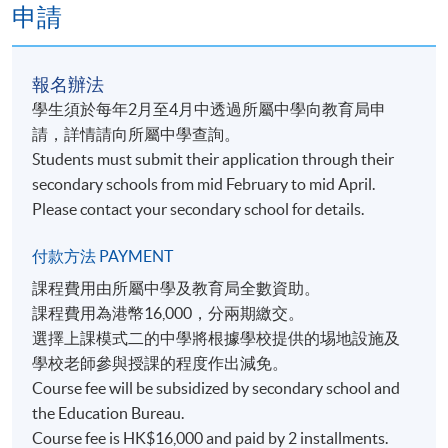
and creative industry;
申請
develop self-understanding for further studies and
career development in the related field.
報名辦法
學生須於每年2月至4月中透過所屬中學向教育局申
評核 ASSESSMENT
請，詳情請向所屬中學查詢。
Students must submit their application through their
包括筆試 、實習、專題報告及口頭匯報
secondary schools from mid February to mid April.
Includes written test, practical exercise, project and
Please contact your secondary school for details.
presentation.
付款方法 PAYMENT
學銜 AWARD
課程費用由所屬中學及教育局全數資助。
課程費用為港幣16,000，分兩期繳交。
按香港大學體制，經香港大學專業進修學院頒授「數
選擇上課模式二的中學將根據學校提供的埸地設施及
碼漫畫設計與製作（高中應用學習）證書（資歷架構
學校老師參與授課的程度作出減免。
第3級）」予成功畢業的同學（出席率達80%或以上及
Course fee will be subsidized by secondary school and
於評核課業中取得合格成績）。
the Education Bureau.
Students who successfully complete the programme
Course fee is HK$16,000 and paid by 2 installments.