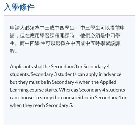
入學條件
able to
describe the functions of various job positions in
申請人必須為中三或中四學生。 中三學生可以提前申
the comic industry;
請，但在應用學習課程開課時， 他們必須是中四學
demonstrate creative thinking and storytelling
生。而中四學 生可以選擇在中四或中五時學習該課
skills through expressing ideas in innovative ways
程。
in the story development
process;
Applicants shall be Secondary 3 or Secondary 4
students. Secondary 3 students can apply in advance
apply comic design principles and techniques to
but they must be in Secondary 4 when the Applied
produce digital comic content;
Learning course starts. Whereas Secondary 4 students
integrate problem-solving, analytical and
can choose to study the course either in Secondary 4 or
communication skills to solve digital comic design
when they reach Secondary 5.
and production related problems through
teamwork;
demonstrate a basic understanding of the work
ethics and positive values required by the comic