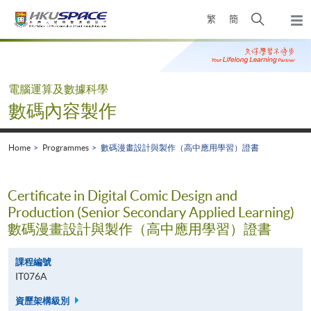
Skip
Open
繁
簡
to
Togg
main
search
navi
Main
content
panel
content
start
電腦運算及數據科學
數碼內容製作
Home
Programmes
數碼漫畫設計與製作（高中應用學習）證書
Certificate in Digital Comic Design and
Production (Senior Secondary Applied Learning)
數碼漫畫設計與製作（高中應用學習）證書
課程編號
IT076A
資歷架構級別