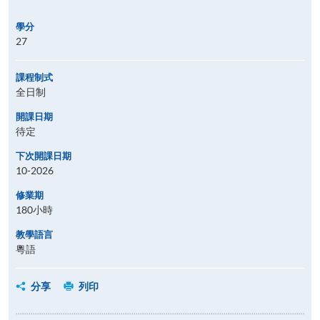
學分
27
課程制式
全日制
開課日期
待定
下次開課日期
10-2026
修業期
180小時
教學語言
粵語
分享
列印