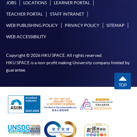
JOBS
LOCATIONS
LEARNER PORTAL
TEACHER PORTAL
STAFF INTRANET
課程負責人會為學員送上「註冊及學費通知」
(「通知」)，請填妥有關「通知」，並親往報名中
WEB PUBLISHING POLICY
PRIVACY POLICY
SITEMAP
心或以郵遞方式，遞交「通知」及繳交所需費用。
WEB ACCESSIBILITY
有關繳費詳情，請參閱
付款方法
。如對報名程序有任
何疑問，請詳閱個別課程資料，或聯絡有關課程負責
Copyright © 2026 HKU SPACE. All rights reserved.
人或報名中心。
HKU SPACE is a non-profit making University company limited by
guarantee.
課程/科目報名注意事項:
TOP
選用網上報名服務必須在已接駁互聯網及支援
JavaScript程式瀏覽器的電腦上進行。建議選用
Google Chrome瀏覽器。
申請人不應閒置申請超過10分鐘。否則，申請人
必須重新開始整個申請程序。
網上報名只支援「提早報讀優惠」。如需享用其他