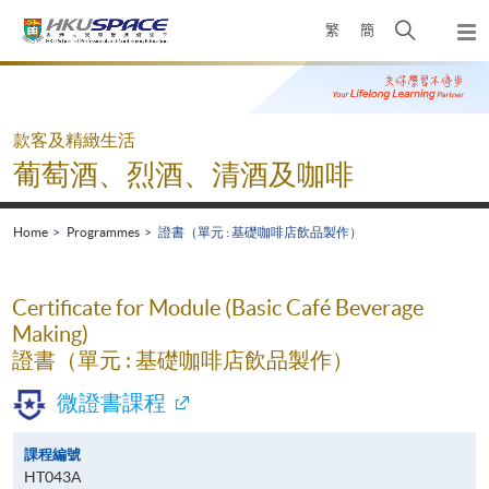
Skip
Open
繁
簡
to
Togg
main
search
navi
Main
content
panel
content
start
款客及精緻生活
葡萄酒、烈酒、清酒及咖啡
Home
Programmes
證書（單元 : 基礎咖啡店飲品製作）
Certificate for Module (Basic Café Beverage
Making)
證書（單元 : 基礎咖啡店飲品製作）
微證書課程
課程編號
HT043A