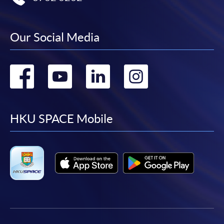
報讀新課程
凡以「先到先得」為取錄方式的課程，請填妥
Our Social Media
SF26報名表，親往
報名中心
或以郵遞方式連同學
費以及所需證明文件呈交。
Go
Go
Go
Go
[
下載報名表SF26
]
to
to
to
to
申請學歷頒授及專業課程可能需要其他資料，報名
facebook
youtube
linkedin
instag
HKU SPACE Mobile
表可向報名中心或有關課程負責人索取。填妥申請
表格後，請連同報名費/學費以及所需證明文件親
往報名中心或以郵遞方式遞交。
報讀同一學歷頒授課程內其他單元
​學院為學歷頒授課程特設「註冊及學費通知」，適
用於一般學歷頒授課程。