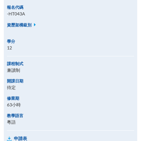
報名代碼
-HT043A
資歷架構級別
學分
12
課程制式
兼讀制
開課日期
待定
修業期
63小時
教學語言
粵語
申請表