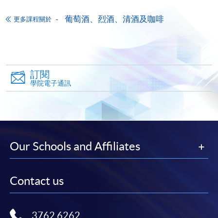
-
個別學歷頒授課程
葡萄酒、烈酒、清酒及咖啡
更多課程關於
報讀同一學歷頒授課程內其他單元
個別課程為須報讀同一學歷頒授課程及其他單元或繳
訂閱
交下期學費的學員，提供網上服務，如學員就讀的課
學院電子通訊
程設有此服務，課程負責人會通知學員有關程序。
網上支付可通過「繳費靈」(PPS) (不適用於手機)、
VISA 或 Mastercard、「微信支付」(Online WeChat
Pay) 、「支付寶」(Online Alipay) 或 「轉數快」(FPS)
Our Schools and Affiliates
繳付學費。
Contact us
親身報名/郵遞
3762 6262