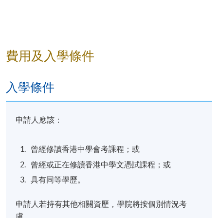
製作無酒精飲品的技巧
費用及入學條件
評核
評核類別
內容
比重
入學條件
持續評估
選擇題及短答題（1小時）
40%
期終實務評
沖製技能（學員需沖製咖啡及
60%
申請人應該：
估
三款無酒精飲品）（1小時）
合共
100%
曾經修讀香港中學會考課程；或
曾經或正在修讀香港中學文憑試課程；或
學銜
具有同等學歷。
學員符合70%或以上的出席率，考核合格後，將可按
香港大學體制，經香港大學專業進修學院頒授「證書
申請人若持有其他相關資歷，學院將按個別情況考
(單元 : 基礎咖啡店飲品製作)」。
慮。