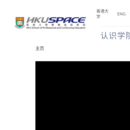
Skip
to
香港大
ENG
main
学
content
认识学
Main
主页
content
start
分享