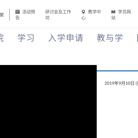
活动预
研讨会及工作
教学中
学员网
繁
告
坊
心
站
院
学习
入学申请
教与学
2019年8月22日 