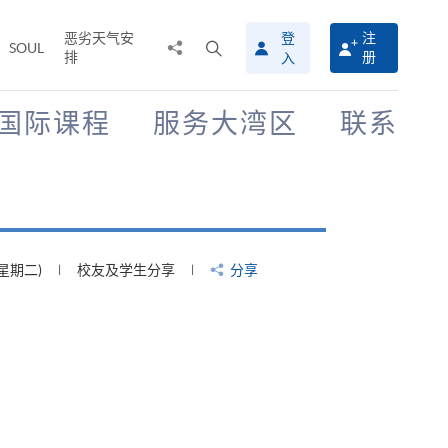
恶劣天气安
登
注
分
打
SOUL
排
册
入
享
开
至
搜
寻
国际课程
服务大湾区
联系
介
面
(星期四)
校友及学生分享
分享