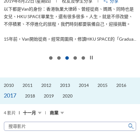
2019年8月22日 (星期四)
校友及學生分享
分享
2
以下都是Van的身份：香港執業大律師、曾經從商、媽媽、同時也是
女兒、HKU SPACE畢業生，還有很多很多。人生，就是不停改變、
求
不停積累、不停進化的旅程，我們時刻都要裝備自己，迎接挑戰。
H
也
理
.
15年前，Van開始從商，經常周圍飛，修讀HKU SPACE的「Gradua...
M
按下以暫停幻燈片
2010
2011
2012
2013
2014
2015
2016
2017
2018
2019
2020
4 影片
十一月
商業
搜
尋
搜
影
尋