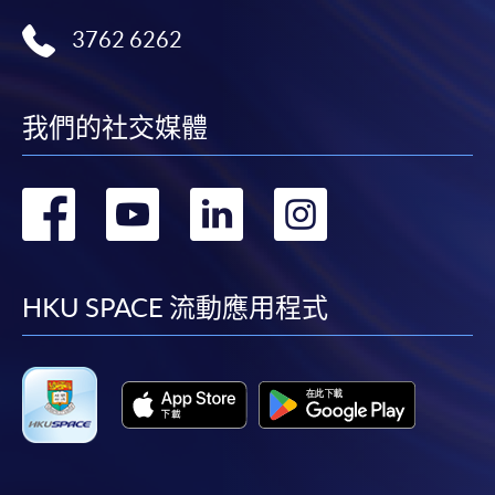
3762 6262
我們的社交媒體
轉
轉
轉
轉
到
到
到
到
facebook
youtube
linkedin
instag
HKU SPACE 流動應用程式