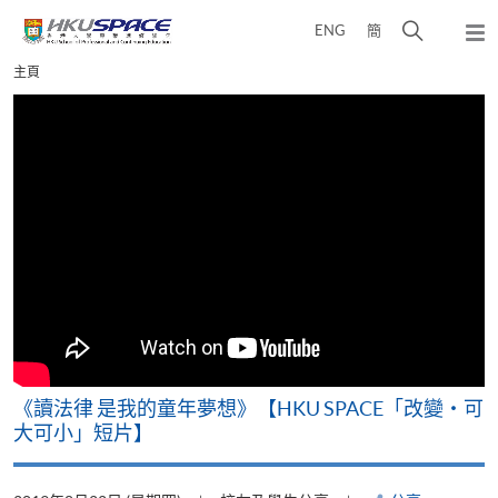
Skip
打
ENG
簡
to
彈
main
開
出
Main
主頁
content
搜
主
content
選
尋
start
單
介
面
改
《讀法律 是我的童年夢想》【HKU SPACE「改變‧可
A
大可小」短片】
T