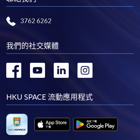
3762 6262
我們的社交媒體
轉
轉
轉
轉
到
到
到
到
facebook
youtube
linkedin
instag
HKU SPACE 流動應用程式