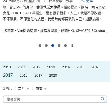
2019年8月22日 (星期四)
校友及學生分享
分享
2
以下都是Van的身份：香港執業大律師、曾經從商、媽媽、同時也是
女兒、HKU SPACE畢業生，還有很多很多。人生，就是不停改變、
求
不停積累、不停進化的旅程，我們時刻都要裝備自己，迎接挑戰。
H
也
理
.
15年前，Van開始從商，經常周圍飛，修讀HKU SPACE的「Gradua...
M
按下以暫停幻燈片
2010
2011
2012
2013
2014
2015
2016
2017
2018
2019
2020
3 影片
二月
商業
搜
尋
搜
影
尋