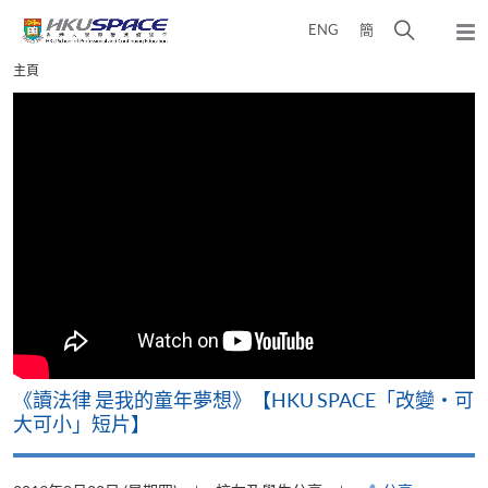
Skip
打
ENG
簡
to
彈
main
開
出
Main
主頁
content
搜
主
content
選
尋
start
單
介
面
改
《讀法律 是我的童年夢想》【HKU SPACE「改變‧可
A
大可小」短片】
T