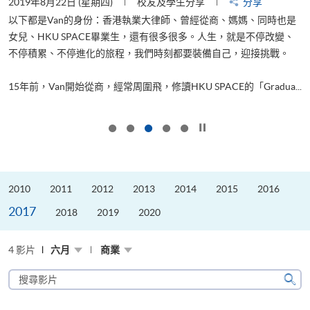
2019年8月22日 (星期四)
校友及學生分享
分享
2
以下都是Van的身份：香港執業大律師、曾經從商、媽媽、同時也是
女兒、HKU SPACE畢業生，還有很多很多。人生，就是不停改變、
求
不停積累、不停進化的旅程，我們時刻都要裝備自己，迎接挑戰。
H
也
理
.
15年前，Van開始從商，經常周圍飛，修讀HKU SPACE的「Gradua...
M
按下以暫停幻燈片
2010
2011
2012
2013
2014
2015
2016
2017
2018
2019
2020
4 影片
六月
商業
搜
尋
搜
影
尋