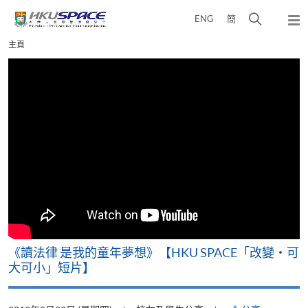
Skip
打
ENG
簡
to
彈
main
開
出
Main
主頁
content
搜
主
content
選
尋
start
單
介
面
改
《讀法律 是我的童年夢想》【HKU SPACE「改變‧可
A
大可小」短片】
T