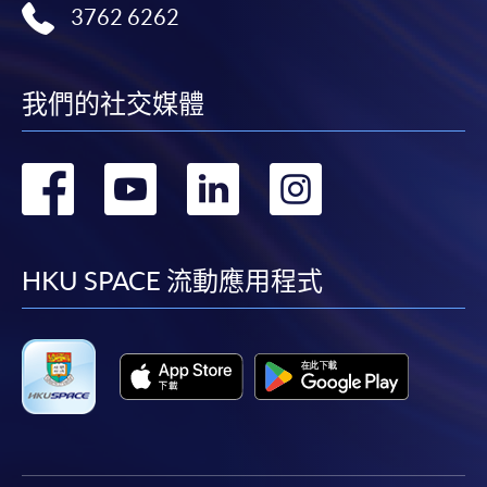
3762 6262
我們的社交媒體
轉
轉
轉
轉
到
到
到
到
facebook
youtube
linkedin
instag
HKU SPACE 流動應用程式