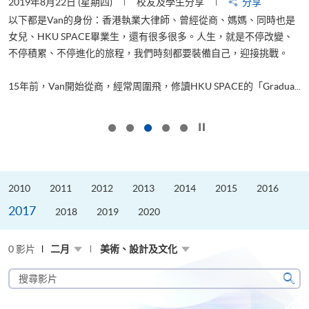
2019年8月22日 (星期四)
校友及學生分享
分享
2
以下都是Van的身份：香港執業大律師、曾經從商、媽媽、同時也是
女兒、HKU SPACE畢業生，還有很多很多。人生，就是不停改變、
求
不停積累、不停進化的旅程，我們時刻都要裝備自己，迎接挑戰。
H
也
理
.
15年前，Van開始從商，經常周圍飛，修讀HKU SPACE的「Gradua...
M
按下以暫停幻燈片
2010
2011
2012
2013
2014
2015
2016
2017
2018
2019
2020
0 影片
二月
美術、設計及文化
搜
尋
搜
影
尋