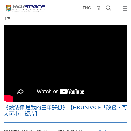
Skip
打
ENG
簡
to
彈
main
開
出
Main
主頁
content
搜
主
content
選
尋
start
單
介
面
改
《讀法律 是我的童年夢想》【HKU SPACE「改變‧可
A
大可小」短片】
T