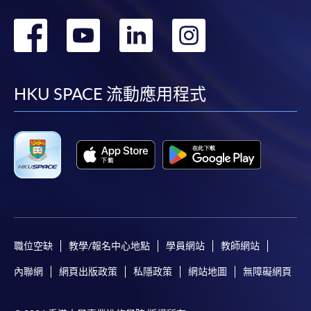
轉
轉
轉
轉
到
到
到
到
facebook
youtube
linkedin
instag
HKU SPACE 流動應用程式
職位空缺
教學/報名中心地點
學員網站
教師網站
內聯網
網頁出版政策
私隱政策
網站地圖
無障礙網頁