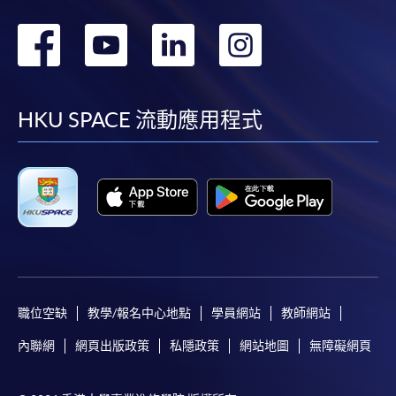
轉
轉
轉
轉
到
到
到
到
facebook
youtube
linkedin
instag
HKU SPACE 流動應用程式
職位空缺
教學/報名中心地點
學員網站
教師網站
內聯網
網頁出版政策
私隱政策
網站地圖
無障礙網頁