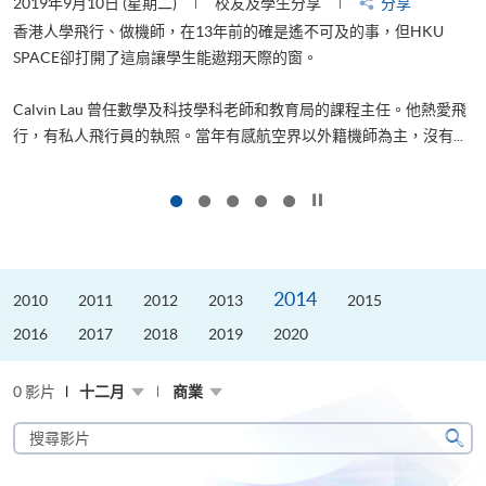
2019年9月10日 (星期二)
校友及學生分享
分享
2
香港人學飛行、做機師，在13年前的確是遙不可及的事，但HKU
SPACE卻打開了這扇讓學生能遨翔天際的窗。
Calvin Lau 曾任數學及科技學科老師和教育局的課程主任。他熱愛飛
行，有私人飛行員的執照。當年有感航空界以外籍機師為主，沒有...
1
按下以暫停幻燈片
2014
2010
2011
2012
2013
2015
2016
2017
2018
2019
2020
0 影片
十二月
商業
搜
尋
搜
影
尋