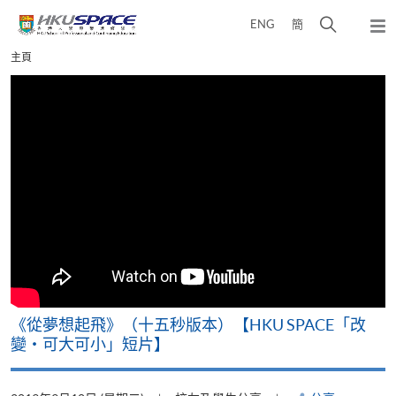
Skip
打
ENG
簡
to
彈
main
開
出
Main
主頁
content
搜
主
content
選
尋
start
單
介
面
《從夢想起飛》（十五秒版本）【HKU SPACE「改
變‧可大可小」短片】