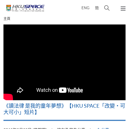
Skip
打
ENG
簡
to
彈
main
開
出
Main
主頁
content
搜
主
content
選
尋
start
單
介
面
改
《讀法律 是我的童年夢想》【HKU SPACE「改變‧可
A
大可小」短片】
T