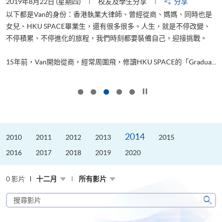
2019年8月22日 (星期四)
校友及學生分享
分享
2
以下都是Van的身份：香港執業大律師、曾經從商、媽媽、同時也是
女兒、HKU SPACE畢業生，還有很多很多。人生，就是不停改變、
求
不停積累、不停進化的旅程，我們時刻都要裝備自己，迎接挑戰。
H
也
理
.
15年前，Van開始從商，經常周圍飛，修讀HKU SPACE的「Gradua...
M
按下以暫停幻燈片
2014
2010
2011
2012
2013
2015
2016
2017
2018
2019
2020
0 影片
十二月
所有影片
搜
尋
搜
影
尋