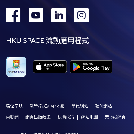
轉
轉
轉
轉
到
到
到
到
facebook
youtube
linkedin
instag
HKU SPACE 流動應用程式
職位空缺
教學/報名中心地點
學員網站
教師網站
內聯網
網頁出版政策
私隱政策
網站地圖
無障礙網頁