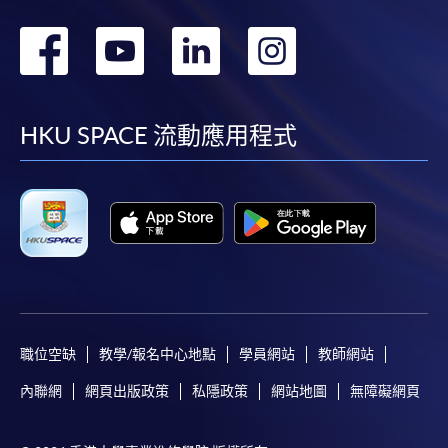
轉
轉
轉
轉
到
到
到
到
facebook
youtube
linkedin
instag
HKU SPACE 流動應用程式
職位空缺
教學/報名中心地點
學員網站
教師網站
內聯網
網頁出版政策
私隱政策
網站地圖
無障礙網頁