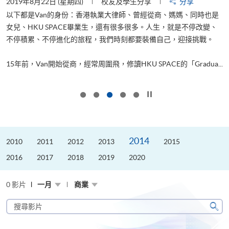
2019年8月22日 (星期四)
校友及學生分享
分享
2
以下都是Van的身份：香港執業大律師、曾經從商、媽媽、同時也是
女兒、HKU SPACE畢業生，還有很多很多。人生，就是不停改變、
求
不停積累、不停進化的旅程，我們時刻都要裝備自己，迎接挑戰。
H
也
理
.
15年前，Van開始從商，經常周圍飛，修讀HKU SPACE的「Gradua...
M
按下以暫停幻燈片
2014
2010
2011
2012
2013
2015
2016
2017
2018
2019
2020
0 影片
一月
商業
搜
尋
搜
影
尋