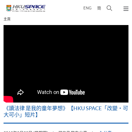
Skip
打
ENG
簡
to
彈
main
開
出
Main
主頁
content
搜
主
content
選
尋
start
單
介
面
改
《讀法律 是我的童年夢想》【HKU SPACE「改變‧可
A
大可小」短片】
T