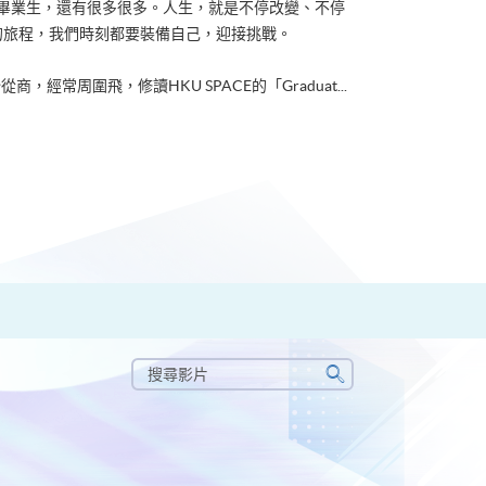
ACE畢業生，還有很多很多。人生，就是不停改變、不停
的旅程，我們時刻都要裝備自己，迎接挑戰。
從商，經常周圍飛，修讀HKU SPACE的「Graduat...
搜
尋
搜
影
尋
片