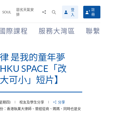
惡劣天氣安
登
註
分
打
SOUL
排
冊
入
享
開
至
搜
尋
國際課程
服務大灣區
聯繫
介
面
律 是我的童年夢
KU SPACE「改
大可小」短片】
(星期四)
校友及學生分享
分享
身份：香港執業大律師、曾經從商、媽媽、同時也是女