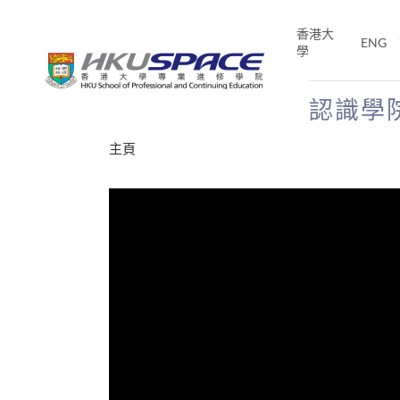
Skip
to
香港大
ENG
main
學
content
認識學
Main
主頁
content
start
才能活在
CE「改
片】
分享