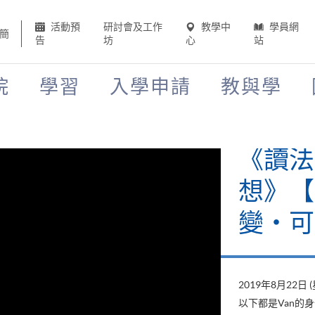
活動預
研討會及工作
教學中
學員網
簡
告
坊
心
站
院
學習
入學申請
教與學
《讀法
想》【H
變‧可
2019年8月22日 
以下都是Van的