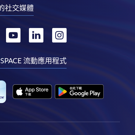
的社交媒體
轉
轉
轉
轉
到
到
到
到
facebook
youtube
linkedin
instagram
 SPACE 流動應用程式