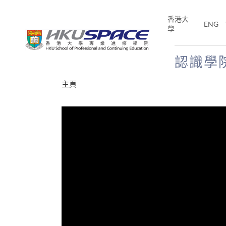
Skip
to
香港大
ENG
main
學
content
認識學
Main
主頁
content
start
才能活在
CE「改
片】
分享