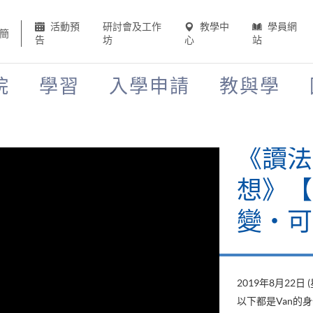
活動預
研討會及工作
教學中
學員網
簡
告
坊
心
站
院
學習
入學申請
教與學
《讀法
想》【H
變‧可
2019年8月22日 
以下都是Van的