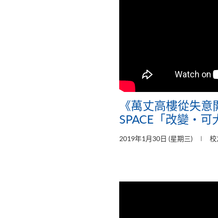
《萬丈高樓從失意
SPACE「改變‧
2019年1月30日 (星期三)
校