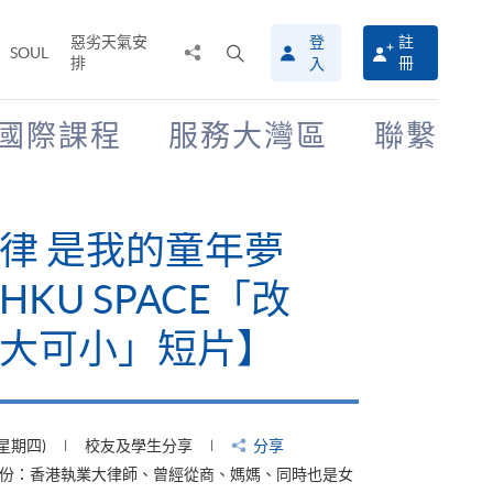
惡劣天氣安
登
註
分
打
SOUL
排
冊
入
享
開
至
搜
尋
國際課程
服務大灣區
聯繫
介
面
律 是我的童年夢
KU SPACE「改
大可小」短片】
(星期四)
校友及學生分享
分享
身份：香港執業大律師、曾經從商、媽媽、同時也是女