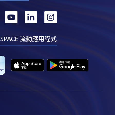
轉
轉
轉
轉
到
到
到
到
facebook
youtube
linkedin
instagram
 SPACE 流動應用程式