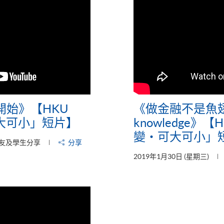
開始》【HKU
《做金融不是魚
可大可小」短片】
knowledge》【
變‧可大可小」
友及學生分享
分享
2019年1月30日 (星期三)