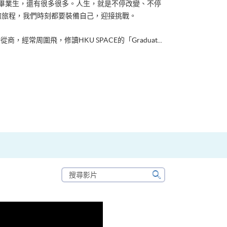
ACE畢業生，還有很多很多。人生，就是不停改變、不停
的旅程，我們時刻都要裝備自己，迎接挑戰。
從商，經常周圍飛，修讀HKU SPACE的「Graduat...
搜
尋
搜
影
尋
片