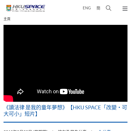
Skip
打
ENG
簡
to
彈
main
開
出
Main
主頁
content
搜
主
content
選
尋
start
單
介
面
改
《讀法律 是我的童年夢想》【HKU SPACE「改變‧可
A
大可小」短片】
T