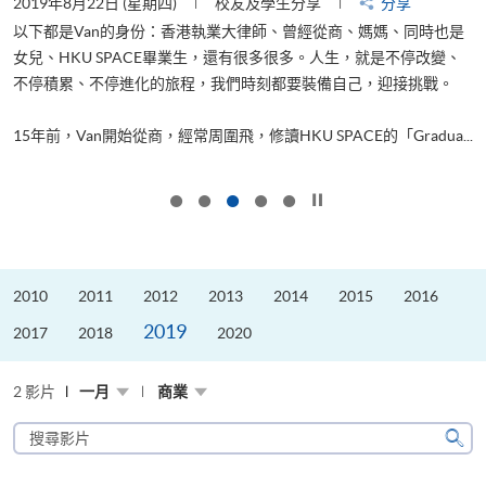
2019年8月22日 (星期四)
校友及學生分享
分享
2
以下都是Van的身份：香港執業大律師、曾經從商、媽媽、同時也是
女兒、HKU SPACE畢業生，還有很多很多。人生，就是不停改變、
求
不停積累、不停進化的旅程，我們時刻都要裝備自己，迎接挑戰。
H
也
理
.
15年前，Van開始從商，經常周圍飛，修讀HKU SPACE的「Gradua...
M
按下以暫停幻燈片
2010
2011
2012
2013
2014
2015
2016
2019
2017
2018
2020
2 影片
一月
商業
搜
尋
搜
影
尋