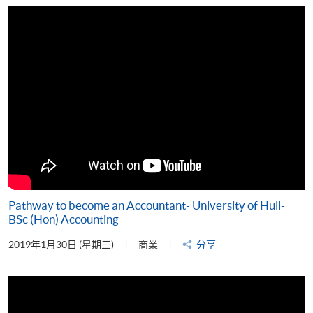
片
Pathway to become an Accountant- University of Hull-
BSc (Hon) Accounting
2019年1月30日 (星期三)
商業
分享