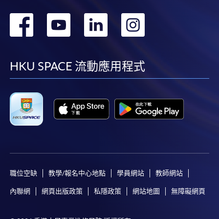
轉
轉
轉
轉
到
到
到
到
facebook
youtube
linkedin
instag
HKU SPACE 流動應用程式
職位空缺
教學/報名中心地點
學員網站
教師網站
內聯網
網頁出版政策
私隱政策
網站地圖
無障礙網頁