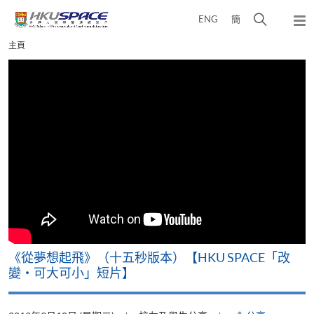
Skip
打
ENG
簡
to
彈
main
開
出
Main
主頁
content
搜
主
content
選
尋
start
單
介
面
《從夢想起飛》（十五秒版本）【HKU SPACE「改
變‧可大可小」短片】