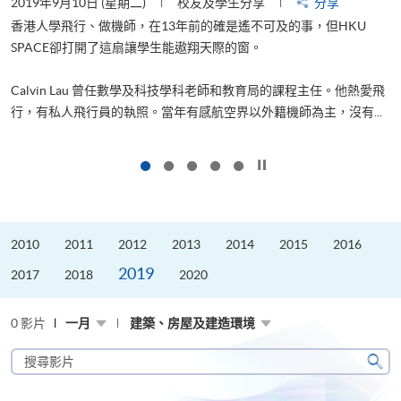
2019年9月10日 (星期二)
校友及學生分享
分享
2
香港人學飛行、做機師，在13年前的確是遙不可及的事，但HKU
SPACE卻打開了這扇讓學生能遨翔天際的窗。
Calvin Lau 曾任數學及科技學科老師和教育局的課程主任。他熱愛飛
更
行，有私人飛行員的執照。當年有感航空界以外籍機師為主，沒有...
按下以暫停幻燈片
2010
2011
2012
2013
2014
2015
2016
2019
2017
2018
2020
0 影片
一月
建築、房屋及建造環境
搜
尋
搜
影
尋