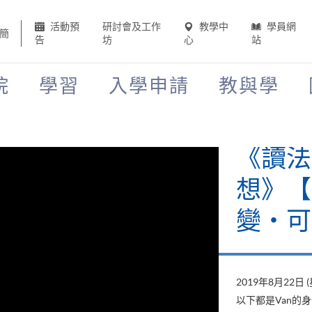
活動預
研討會及工作
教學中
學員網
簡
告
坊
心
站
院
學習
入學申請
教與學
《讀法
想》【H
變‧可
2019年8月22日 
以下都是Van的