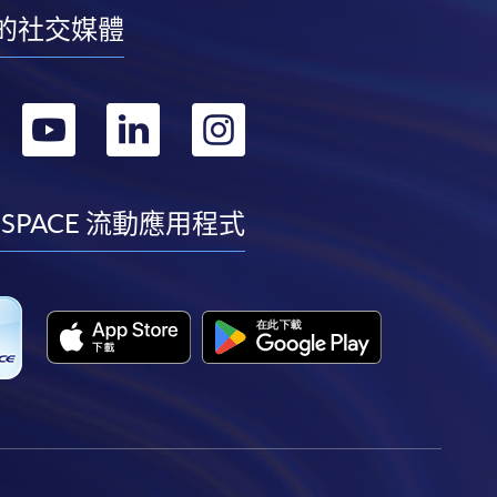
的社交媒體
轉
轉
轉
轉
到
到
到
到
facebook
youtube
linkedin
instagram
 SPACE 流動應用程式