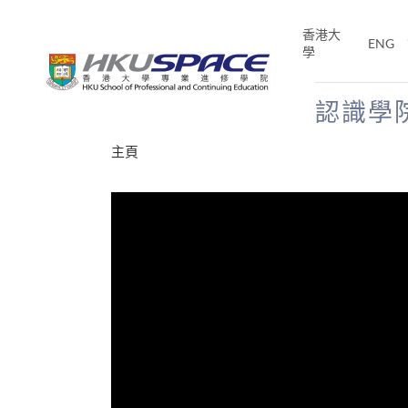
Skip
to
香港大
ENG
main
學
content
認識學
Main
主頁
content
start
才能活在
CE「改
片】
分享