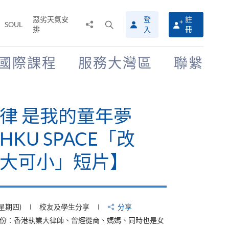
惡劣天氣安
登
註
分
打
SOUL
排
冊
入
享
開
至
搜
尋
國際課程
服務大灣區
聯繫
介
面
律 是我的童年夢
KU SPACE「改
大可小」短片】
(星期四)
校友及學生分享
分享
身份：香港執業大律師、曾經從商、媽媽、同時也是女