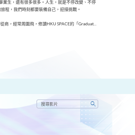
ACE畢業生，還有很多很多。人生，就是不停改變、不停
的旅程，我們時刻都要裝備自己，迎接挑戰。
從商，經常周圍飛，修讀HKU SPACE的「Graduat...
搜
尋
搜
影
尋
片