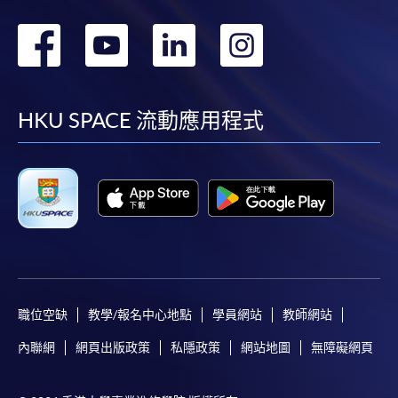
轉
轉
轉
轉
到
到
到
到
facebook
youtube
linkedin
instag
HKU SPACE 流動應用程式
職位空缺
教學/報名中心地點
學員網站
教師網站
內聯網
網頁出版政策
私隱政策
網站地圖
無障礙網頁