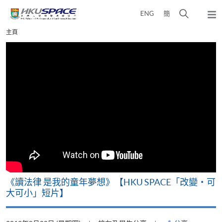
Skip
打
ENG
簡
to
彈
main
開
出
Main
主頁
content
搜
主
content
選
尋
start
單
介
面
改
《讀法律 是我的童年夢想》【HKU SPACE「改變‧可
A
大可小」短片】
T