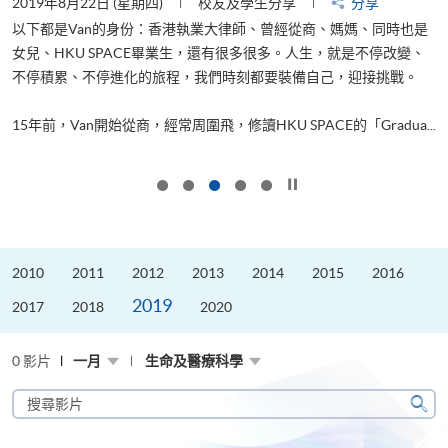
2019年8月22日 (星期四)
校友及學生分享
分享
2
以下都是Van的身份：香港執業大律師、曾經從商、媽媽、同時也是
女兒、HKU SPACE畢業生，還有很多很多。人生，就是不停改變、
求
不停積累、不停進化的旅程，我們時刻都要裝備自己，迎接挑戰。
H
也
理
.
15年前，Van開始從商，經常周圍飛，修讀HKU SPACE的「Gradua...
M
按下以暫停幻燈片
2010
2011
2012
2013
2014
2015
2016
2019
2017
2018
2020
0 影片
一月
生命及醫療科學
搜
尋
搜
影
尋