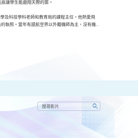
？可能很多人都會答：是為了找份更好的工作，追求更
tone到HKU SPACE進修體育運動課程前，這也是他
生活太快太急速，有時令我們欠缺了聆聽內心的空...
搜
尋
搜
影
尋
片