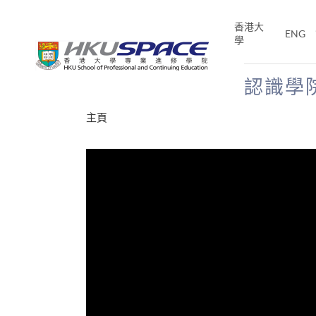
Skip
to
香港大
ENG
main
學
content
認識學
Main
主頁
content
start
十五秒版
E「改
片】
分享
的事，但HKU