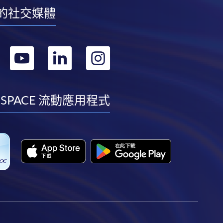
的社交媒體
轉
轉
轉
轉
到
到
到
到
facebook
youtube
linkedin
instagram
 SPACE 流動應用程式