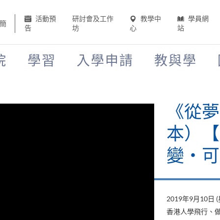
活動預
研討會及工作
教學中
學員網
簡
告
坊
心
站
院
學習
入學申請
教與學
《山外
當下》
變‧可
2019年8月22日 
山外有山，停下