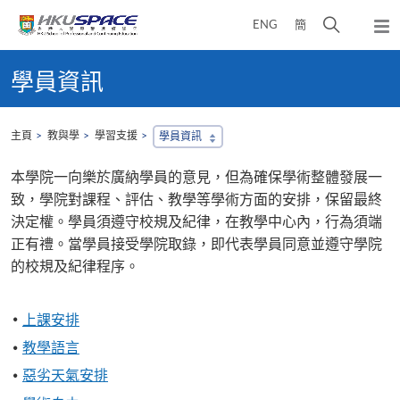
Skip
打
ENG
簡
to
彈
main
開
出
Main
content
搜
主
content
學員資訊
選
尋
start
單
介
面
主頁
教與學
學習支援
學員資訊
本學院一向樂於廣納學員的意見，但為確保學術整體發展一
致，學院對課程、評估、教學等學術方面的安排，保留最終
決定權。學員須遵守校規及紀律，在教學中心內，行為須端
正有禮。當學員接受學院取錄，即代表學員同意並遵守學院
的校規及紀律程序。
上課安排
教學語言
惡劣天氣安排