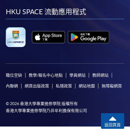
到
到
到
到
facebook
youtube
linkedin
instag
HKU SPACE 流動應用程式
職位空缺
教學/報名中心地點
學員網站
教師網站
內聯網
網頁出版政策
私隱政策
網站地圖
無障礙網頁
© 2026 香港大學專業進修學院 版權所有
香港大學專業進修學院乃非牟利擔保有限公司
返回頁首