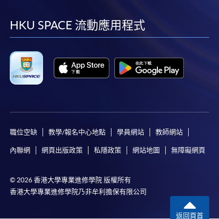
到
到
到
到
facebook
youtube
linkedin
instag
HKU SPACE 流動應用程式
職位空缺
教學/報名中心地點
學員網站
教師網站
內聯網
網頁出版政策
私隱政策
網站地圖
無障礙網頁
© 2026 香港大學專業進修學院 版權所有
香港大學專業進修學院乃非牟利擔保有限公司
返回頁首