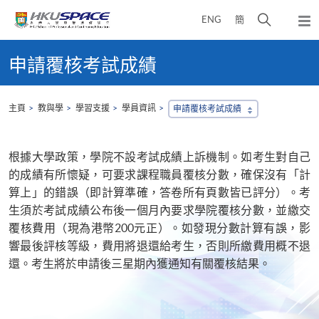
Skip
打
ENG
簡
to
彈
main
開
出
Main
content
搜
主
content
申請覆核考試成績
選
尋
start
單
介
面
主頁
教與學
學習支援
學員資訊
申請覆核考試成績
根據大學政策，學院不設考試成績上訴機制。如考生對自己
的成績有所懷疑，可要求課程職員覆核分數，確保沒有「計
算上」的錯誤（即計算準確，答卷所有頁數皆已評分）。考
生須於考試成績公布後一個月內要求學院覆核分數，並繳交
覆核費用（現為港幣200元正）。如發現分數計算有誤，影
響最後評核等級，費用將退還給考生，否則所繳費用概不退
還。考生將於申請後三星期內獲通知有關覆核結果。