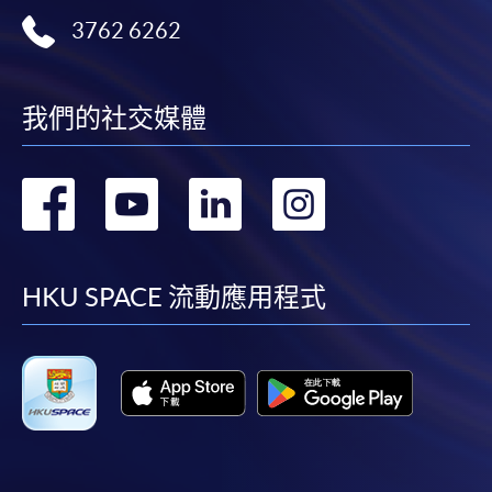
3762 6262
我們的社交媒體
轉
轉
轉
轉
到
到
到
到
facebook
youtube
linkedin
instag
HKU SPACE 流動應用程式