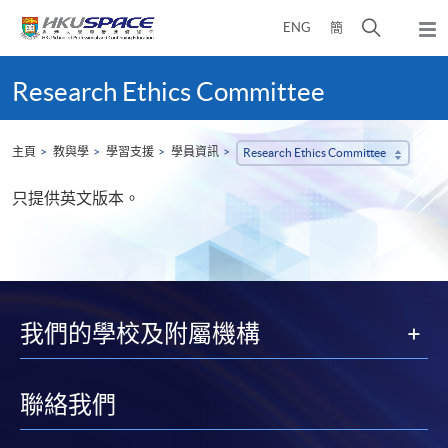
Skip
打
ENG
簡
to
彈
main
開
出
Main
content
搜
主
content
Research Ethics Committee
選
尋
start
單
介
面
主頁
教與學
學習支援
學員資訊
Research Ethics Committee
只提供英文版本。
我們的學校及附屬機構
聯絡我們