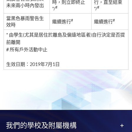
時，則立即終止
行，直至結束
未來兩小時內發出
#
#
*/
*/
當黑色暴雨警告生
#
#
繼續進行
繼續進行
效時
* 由學生(
尤其是居住於離島及偏遠地區者
)
自行決定是否提
前離開
#
所有戶外活動中止
生效日期：2019年7月1日
我們的學校及附屬機構