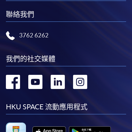
聯絡我們
3762 6262
我們的社交媒體
轉
轉
轉
轉
到
到
到
到
facebook
youtube
linkedin
instag
HKU SPACE 流動應用程式