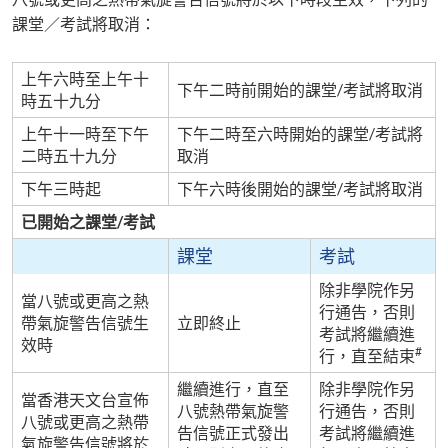
課堂／考試將取消：
上午六時至上午十
下午二時前開始的課堂
/
考試將取消
時五十九分
上午十一時至下午
下午二時至六時開始的課堂
/
考試將
二時五十九分
取消
下午三時起
下午六時後開始的課堂
/
考試將取消
已開始之課堂
/
考試
課堂
考試
除非學院作另
當八號或更高之熱
行通告，否則
帶氣旋警告信號生
立即終止
考試將繼續進
效時
#
行，直至結束
繼續進行，直至
除非學院作另
當香港天文台宣佈
八號熱帶氣旋警
行通告，否則
八號或更高之熱帶
告信號正式發出
考試將繼續進
氣旋警告信號將於