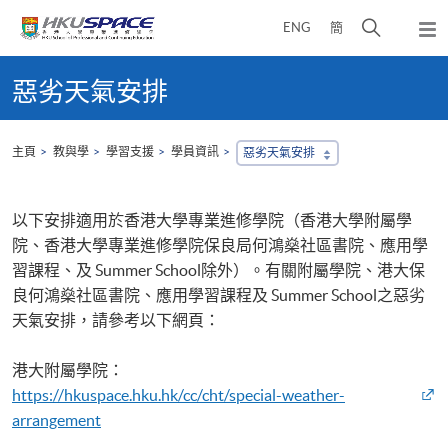
Skip
打
ENG
簡
to
彈
main
開
出
Main
content
搜
主
content
惡劣天氣安排
選
尋
start
單
介
面
主頁
教與學
學習支援
學員資訊
惡劣天氣安排
以下安排適用於香港大學專業進修學院（香港大學附屬學
院、香港大學專業進修學院保良局何鴻燊社區書院、應用學
習課程、及 Summer School除外）。有關附屬學院、港大保
良何鴻燊社區書院、應用學習課程及 Summer School之惡劣
天氣安排，請參考以下網頁：
港大附屬學院：
https://hkuspace.hku.hk/cc/cht/special-weather-
arrangement