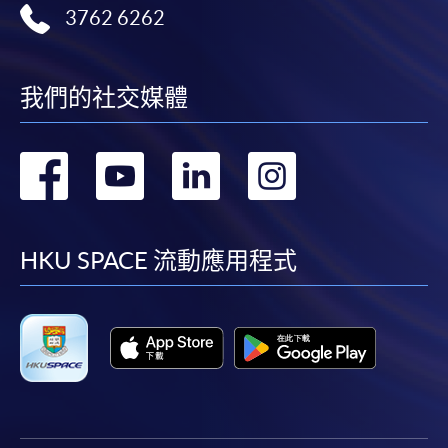
3762 6262
我們的社交媒體
轉
轉
轉
轉
到
到
到
到
facebook
youtube
linkedin
instag
HKU SPACE 流動應用程式