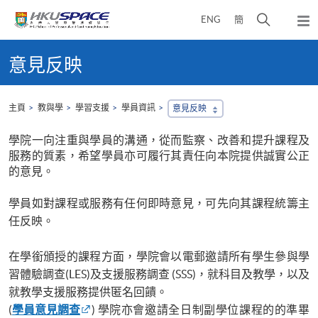
Skip
打
ENG
簡
to
彈
main
開
出
Main
content
搜
主
content
意見反映
選
尋
start
單
介
面
主頁
教與學
學習支援
學員資訊
意見反映
學院一向注重與學員的溝通，從而監察、改善和提升課程及
服務的質素，希望學員亦可履行其責任向本院提供誠實公正
的意見。
學員如對課程或服務有任何即時意見，可先向其課程統籌主
任反映。
在學銜頒授的課程方面，學院會以電郵邀請所有學生參與學
習體驗調查(LES)及支援服務調查 (SSS)，就科目及教學，以及
就教學支援服務提供匿名回饋。
(
學員意見調查
) 學院亦會邀請全日制副學位課程的的準畢