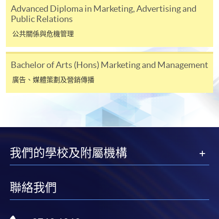
內
Advanced Diploma in Marketing, Advertising and
Public Relations
社交媒體及數碼市場學專業文憑
公共關係與危機管理
本課程在資歴架構下獲得認可 (資歴架構第4級)
Bachelor of Arts (Hons) Marketing and Management
廣告、媒體策劃及營銷傳播
申請
網上報名
立即報名
我們的學校及附屬機構
申請表
下載申請表
聯絡我們
報名辦法
網上報名服務