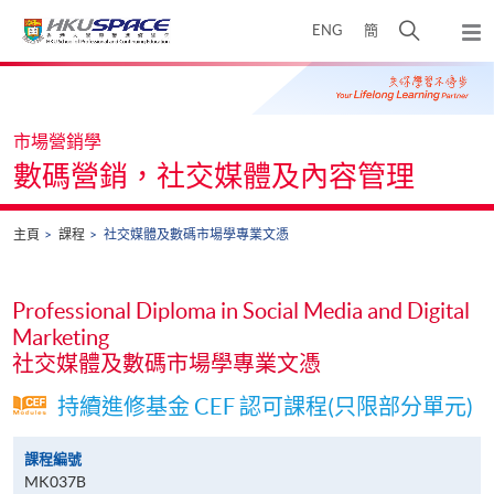
Skip
打
ENG
簡
to
彈
main
開
出
Main
content
搜
主
content
選
尋
start
單
介
市場營銷學
面
數碼營銷，社交媒體及內容管理
主頁
課程
社交媒體及數碼市場學專業文憑
Professional Diploma in Social Media and Digital
Marketing
社交媒體及數碼市場學專業文憑
持續進修基金 CEF 認可課程(只限部分單元)
課程編號
MK037B