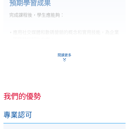
預期學習成果
完成課程後，學生應能夠：
應用社交媒體和數碼營銷的概念和實用技能，為企業
開發營銷解決方案；
策劃多媒體數碼營銷和公共關係溝通技巧，以吸引客
戶，促進B2B客戶和B2C業務的產品和品牌；
閱讀更多
應用消費者心理學和行為模式的知識，制定營銷策略
和計劃；
識別適當的Google分析，以衡量活動績效和銷售轉
化，並優化網站性能。
我們的優勢
專業認可
評估和證書