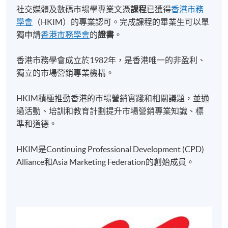
評估基於課程作業和考試的綜合結果。作業和考試的
社交媒體及數碼市場學專業文憑
課程
已獲得
香港市務
百分比在不同單元之間有所不同。
學會
（HKIM）的專業認可。完成課程的畢業生可以單
獨申請
香港市務學會
的
證書
。
學生需要每個單元達到70%的出席率，才有資格參加
相應課程的考試。
香港市務學會成立於1982年，是香港唯一的非盈利、
完成所有6個單元並出席率不低於70%的學生，將通
獨立的市場營銷專業機構。
過香港大學專業進修學院（HKU SPACE）獲得“社交
媒體及數碼市場學專業文憑”證書。
HKIM積極推動香港的市場營銷實踐和相關議題，並通
社交媒體及數碼市場學專業文憑的畢業生符合香港市
過活動、培訓和教育計劃提升市場營銷專業知識、標
務學會（HKIM）的教育要求。
準和道德。
社交媒體及數碼市場學專業文憑的畢業生，可能有資
格申請赫爾大學的
市場及管理學(榮譽)文學士
*
與
市
HKIM是Continuing Professional Development (CPD)
場學(榮譽)文學士
*
課程。 *** 需要修讀銜接課程** *
Alliance和Asia Marketing Federation的創始成員。
社交媒體及數碼市場學專業文憑
的畢業生
，可能有資
格申請愛丁堡納皮爾大學的
國際節日及項目管理(榮
譽)文學士
* 課程。 *** 需要修讀銜接課程 ***