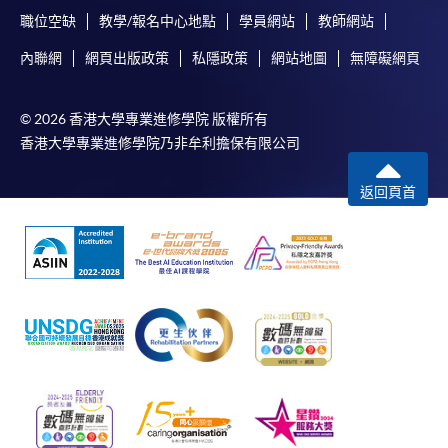
中指定所須文件(如學歷證明)。系統只支援doc,
職位空缺
教學/報名中心地點
學員網站
教師網站
docx, jpg 和pdf格式之附件。
內聯網
網頁出版政策
私隱政策
網站地圖
無障礙網頁
繳交所需費用
© 2026 香港大學專業進修學院 版權所有
香港大學專業進修學院乃非牟利擔保有限公司
申請人可使用以下方式繳交報名費或課程費用:
返回頁首
繳費靈網上服務
- 申請人須先開立繳費靈戶口及設
定繳費靈網上密碼。有關如何申請繳費靈戶口及密
碼，請瀏覽繳費靈網址
http://www.ppshk.com
。
*信用咭網上繳費服務
- 申請人可以 VISA 或
Mastercard（包括「香港大學專業進修學院
Mastercard卡」）繳付學費。
*香港大學專業進修學院Mastercard卡
持有人如欲享用十個
月免息分期付款優惠，必須親臨本學院設有報名服務的教