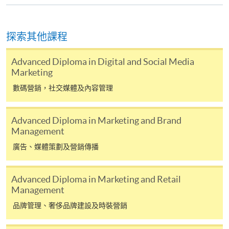
查詢號碼
2867-8499
Google Analytics for Business (Module from
Professional Diploma in Social Media and
探索其他課程
Digital Marketing)
課程編號
33Z154920
Advanced Diploma in Digital and Social Media
Marketing
學費
$4,500
查詢號碼
2867-8499
數碼營銷，社交媒體及內容管理
Content Marketing and Digital Video
Production (Module from Professional
Advanced Diploma in Marketing and Brand
Diploma in Social Media and Digital
Management
Marketing)
廣告、媒體策劃及營銷傳播
課程編號
33Z154939
學費
$4,500
Advanced Diploma in Marketing and Retail
查詢號碼
2867-8499
Management
品牌管理、奢侈品牌建設及時裝營銷
已被列入持續進修基金可發還款項的課程 (只限部分單元)
本課程若干單元已加入持續進修基金可獲發還款項課程名單