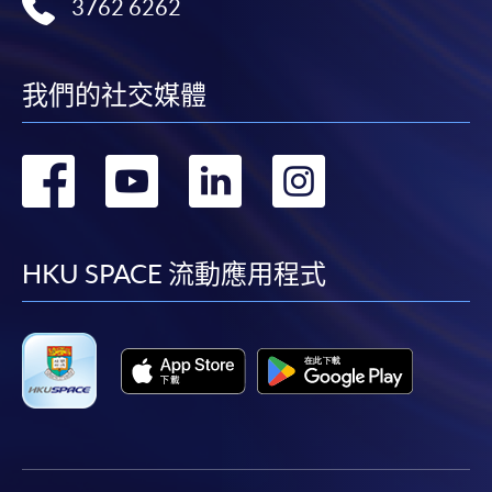
3762 6262
香港大學專業進修學院提供24小時網上報名及繳費服
務，申請人可通過網上申請個別學歷頒授課程和報讀
大部份公開招生的課程(以先到先得形式報名的課程)。
我們的社交媒體
申請人可在網上使用「繳費靈」(PPS) (不適用於手
機)、VISA 或 Mastercard。除上述支付方式之外，如就
讀學歷頒授課程設有網上服務，在學學員亦可以「微
轉
轉
轉
轉
信支付」(Online WeChat Pay) 、「支付寶」(Online
Alipay) 或 「轉數快」(FPS) 繳付學費。
到
到
到
到
facebook
youtube
linkedin
instag
HKU SPACE 流動應用程式
報讀新課程
填寫網上報名表格
申請人可按該課程網頁的右上角的
圖示進入網上服務網頁，然
後按照指示填妥網上報名表格。
某些課程須甄選入學，並要求申請人上載課程網頁