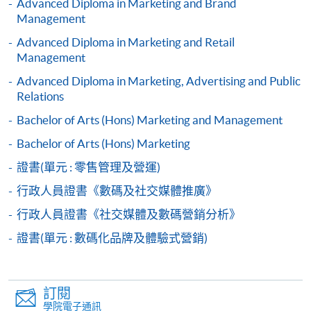
Advanced Diploma in Marketing and Brand
Digital Marketing)
Management
課程編號
33Z154890
Advanced Diploma in Marketing and Retail
學費
$4,500
Management
查詢號碼
2867-8499
Advanced Diploma in Marketing, Advertising and Public
Relations
Digital and Social Media Marketing (Module
from Professional Diploma in Social Media and
Bachelor of Arts (Hons) Marketing and Management
Digital Marketing)
Bachelor of Arts (Hons) Marketing
課程編號
33Z154904
證書(單元 : 零售管理及營運)
學費
$4,500
行政人員證書《數碼及社交媒體推廣》
查詢號碼
2867-8499
行政人員證書《社交媒體及數碼營銷分析》
Public Relations and Event Marketing (Module
from Professional Diploma in Social Media and
證書(單元 : 數碼化品牌及體驗式營銷)
Digital Marketing)
課程編號
33Z154912
學費
$4,500
訂閱
學院電子通訊