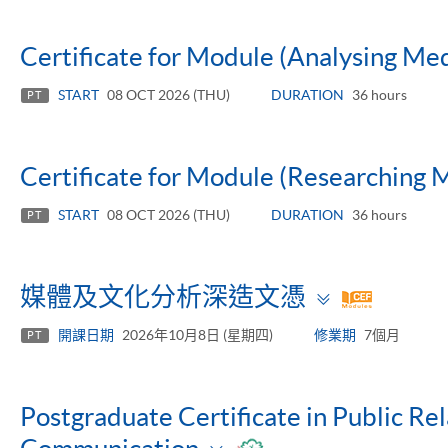
Certificate for Module (Analysing Me
START
08 OCT 2026 (THU)
DURATION
36 hours
PT
Certificate for Module (Researching 
START
08 OCT 2026 (THU)
DURATION
36 hours
PT
Toggle
媒體及文化分析深造文憑
panel
開課日期
2026年10月8日 (星期四)
修業期
7個月
PT
Postgraduate Certificate in Public Re
Toggle