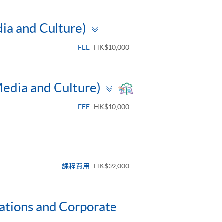
Toggle
dia and Culture)
panel
FEE
HK$10,000
Toggle
Media and Culture)
panel
FEE
HK$10,000
課程費用
HK$39,000
lations and Corporate