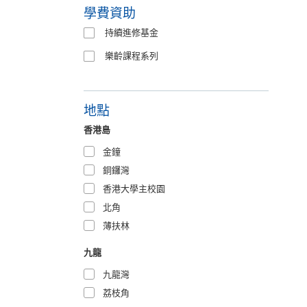
學費資助
持續進修基金
樂齡課程系列
地點
香港島
金鐘
銅鑼灣
香港大學主校園
北角
薄扶林
九龍
九龍灣
荔枝角