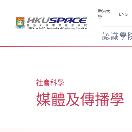
Skip
to
香港大
ENG
main
學
content
認識學
Main
content
start
社會科學
媒體及傳播學