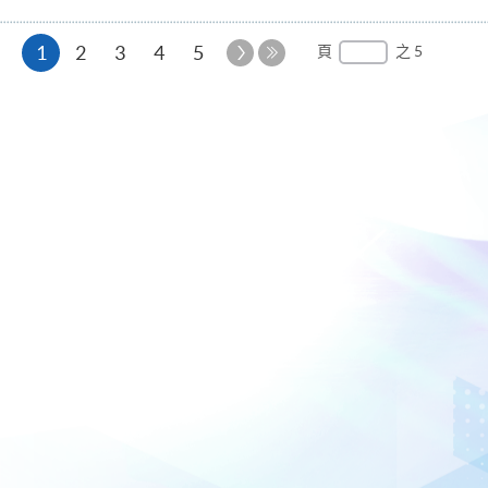
本
下
1
2
3
4
5
頁
之 5
一
最
頁
頁
後
一
頁