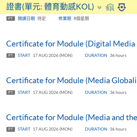
Toggle
證書(單元: 體育動感KOL)
panel
開課日期
待定
修業期
8個星期
PT
Certificate for Module (Digital Media 
START
17 AUG 2026 (MON)
DURATION
36 hours
PT
Certificate for Module (Media Globali
START
17 AUG 2026 (MON)
DURATION
36 hours
PT
Certificate for Module (Media and the
START
17 AUG 2026 (MON)
DURATION
36 hours
PT