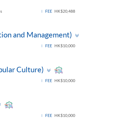
s
FEE
HK$20,488
Toggle
ation and Management)
panel
FEE
HK$10,000
Toggle
pular Culture)
panel
FEE
HK$10,000
Toggle
panel
FEE
HK$10,000