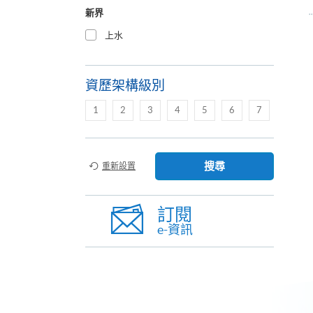
新界
上水
資歷架構級別
1
2
3
4
5
6
7
搜尋
重新設置
訂閱
e-資訊