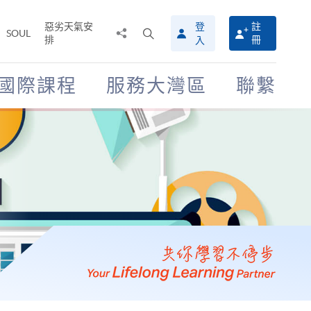
惡劣天氣安
登
註
分
打
SOUL
排
冊
入
享
開
至
搜
尋
國際課程
服務大灣區
聯繫
介
面