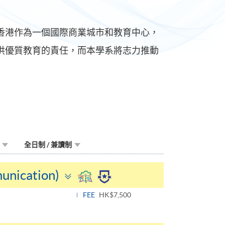
香港作為一個國際商業城市和教育中心，
供優質教育的責任，而本學系將志力推動
全日制 / 兼讀制
Toggle
unication)
panel
FEE
HK$7,500