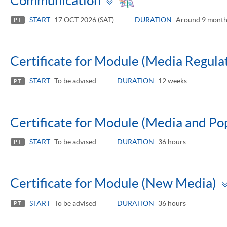
Communication
panel
START
17 OCT 2026 (SAT)
DURATION
Around 9 month
PT
Certificate for Module (Media Regul
START
To be advised
DURATION
12 weeks
PT
Certificate for Module (Media and Po
START
To be advised
DURATION
36 hours
PT
Certificate for Module (New Media)
START
To be advised
DURATION
36 hours
PT