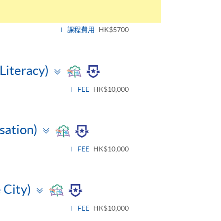
課程費用
HK$5700
Toggle
Literacy)
panel
FEE
HK$10,000
Toggle
sation)
panel
FEE
HK$10,000
Toggle
 City)
panel
FEE
HK$10,000