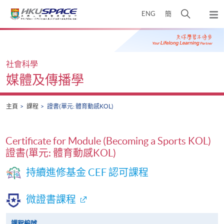
Skip
打
ENG
簡
to
彈
main
開
出
Main
content
搜
主
content
選
尋
start
單
介
社會科學
面
媒體及傳播學
主頁
課程
證書(單元: 體育動感KOL)
Certificate for Module (Becoming a Sports KOL)
證書(單元: 體育動感KOL)
持續進修基金 CEF 認可課程
微證書課程
課程編號