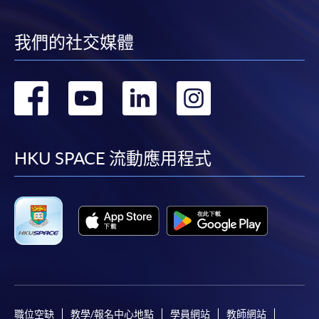
申請人可按該課程網頁的右上角的
圖示進入網上服務網頁，然
我們的社交媒體
後按照指示填妥網上報名表格。
某些課程須甄選入學，並要求申請人上載課程網頁
轉
轉
轉
轉
中指定所須文件(如學歷證明)。系統只支援doc,
docx, jpg 和pdf格式之附件。
到
到
到
到
facebook
youtube
linkedin
instag
繳交所需費用
HKU SPACE 流動應用程式
申請人可使用以下方式繳交報名費或課程費用:
繳費靈網上服務
- 申請人須先開立繳費靈戶口及設
定繳費靈網上密碼。有關如何申請繳費靈戶口及密
碼，請瀏覽繳費靈網址
http://www.ppshk.com
。
*信用咭網上繳費服務
- 申請人可以 VISA 或
職位空缺
Mastercard（包括「香港大學專業進修學院
教學/報名中心地點
學員網站
教師網站