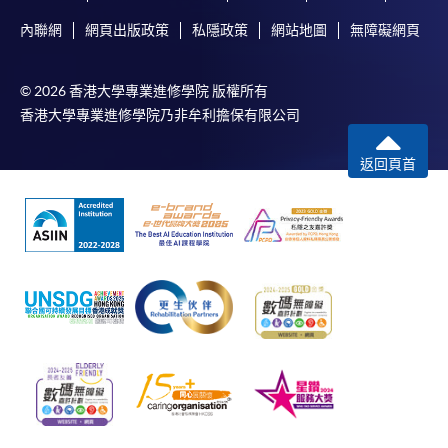
Mastercard卡」）繳付學費。
內聯網
網頁出版政策
私隱政策
網站地圖
無障礙網頁
*香港大學專業進修學院Mastercard卡
持有人如欲享用十個
© 2026 香港大學專業進修學院 版權所有
月免息分期付款優惠，必須親臨本學院設有報名服務的教
香港大學專業進修學院乃非牟利擔保有限公司
學中心作付款安排。
返回頁首
如欲了解如何於網上報讀新課程及繳費，請瀏覽網上
申請/報讀指南 :
-
短期課程
-
個別學歷頒授課程
報讀同一學歷頒授課程內其他單元
個別課程為須報讀同一學歷頒授課程及其他單元或繳
交下期學費的學員，提供網上服務，如學員就讀的課