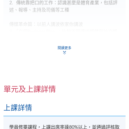
2. 傳統靠把口的工作：認識甚麼是體育產業，包括評
述、報導、主持及司儀等工種
傳媒革命篇：以前人講波依家你講波
3. ｢交個Business Plan｣：比較不同傳統媒體與社交媒
體的要求和特色、如何賺取收入
閱讀更多
表達溝通篇：講故事的人
4. 社交媒體：信息傳播、溝通目的、觀眾互動、吸納
粉絲
品牌構造篇：你是最獨特的
單元及上課詳情
5. ｢我係邊位｣：自我介紹 (instagram portfolios)、如
何be known, be seen, be heard 、尋找個人風格
上課詳情
好波裝備多篇：出位唔止靠把口
6. ｢三十秒求CLS｣：自說自話、動作示範、求分享、
點讚、訂閱等手法
學員修畢課程，上課出席率達80%以上，並通過評核取