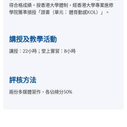
7. ｢五分鐘終極assignment｣：令人認得你 、明白你、
得合格成績，按香港大學體制，經香港大學專業進修
認同你、follow你
學院獲準頒授「證書（單元： 體育動感KOL）」。
報名代碼
2040-MC025A
講授及教學活動
現時接受報名
講授：22小時；堂上實習：8小時
日期 / 時間
逢周六，1:00pm - 5:00pm
評核方法
兩份多媒體習作，各佔總分50%
地點
港大保良何鴻燊社區書院