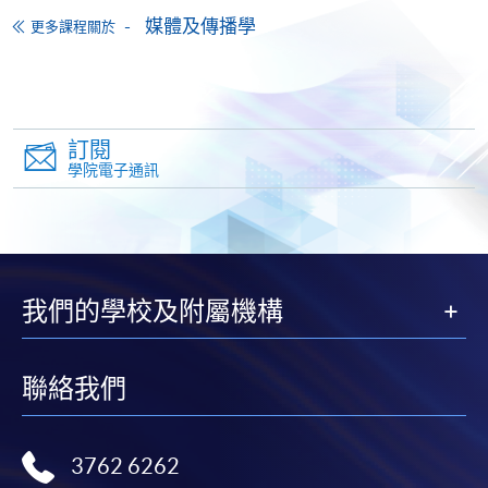
申請表
下載申請表
媒體及傳播學
更多課程關於
報名辦法
網上報名服務
香港大學專業進修學院提供24小時網上報名及繳費服
訂閱
務，申請人可通過網上申請個別學歷頒授課程和報讀
學院電子通訊
大部份公開招生的課程(以先到先得形式報名的課程)。
申請人可在網上使用「繳費靈」(PPS) (不適用於手
機)、VISA 或 Mastercard。除上述支付方式之外，如就
讀學歷頒授課程設有網上服務，在學學員亦可以「微
信支付」(Online WeChat Pay) 、「支付寶」(Online
我們的學校及附屬機構
Alipay) 或 「轉數快」(FPS) 繳付學費。
聯絡我們
報讀新課程
填寫網上報名表格
3762 6262