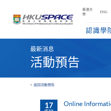
Skip
to
香港大
ENG
main
學
content
認識學
Main
content
最新消息
start
活動預告
<
返回活動預告
Online Informati
17
4月 2024