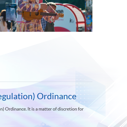
egulation) Ordinance
 Ordinance. It is a matter of discretion for