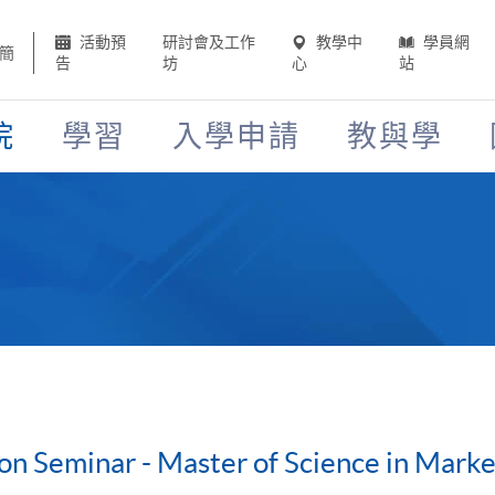
活動預
研討會及工作
教學中
學員網
簡
告
坊
心
站
院
學習
入學申請
教與學
on Seminar - Master of Science in Marke