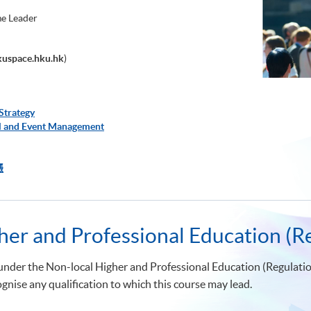
e Leader
uspace.hku.hk
)
Strategy
al and Event Management
憑
her and Professional Education (R
nder the Non-local Higher and Professional Education (Regulation)
gnise any qualification to which this course may lead.