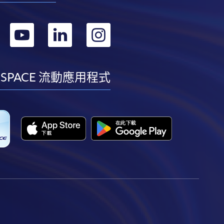
轉
轉
轉
轉
到
到
到
到
facebook
youtube
linkedin
instagram
 SPACE 流動應用程式