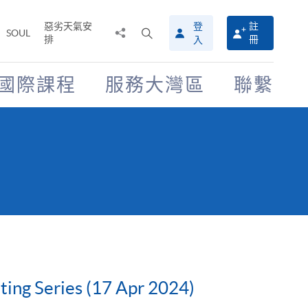
惡劣天氣安
登
註
分
打
SOUL
排
冊
入
享
開
至
搜
尋
國際課程
服務大灣區
聯繫
介
面
ting Series (17 Apr 2024)