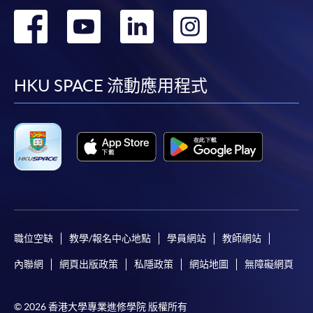
轉
轉
轉
轉
到
到
到
到
facebook
youtube
linkedin
instag
HKU SPACE 流動應用程式
職位空缺
教學/報名中心地點
學員網站
教師網站
內聯網
網頁出版政策
私隱政策
網站地圖
無障礙網頁
© 2026 香港大學專業進修學院 版權所有