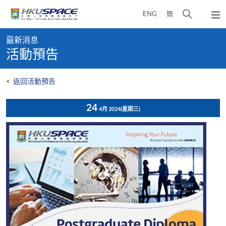
Skip
打
ENG
簡
to
彈
main
開
出
Main
content
搜
主
最新消息
content
選
尋
活動預告
start
單
介
面
<
返回活動預告
24
4月 2024
(星期三)