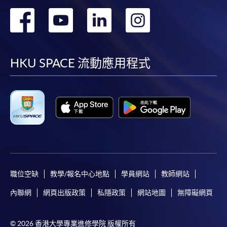
轉
轉
轉
轉
到
到
到
到
facebook
youtube
linkedin
instag
HKU SPACE 流動應用程式
職位空缺
教學/報名中心地點
學員網站
教師網站
內聯網
網頁出版政策
私隱政策
網站地圖
無障礙網頁
© 2026 香港大學專業進修學院 版權所有