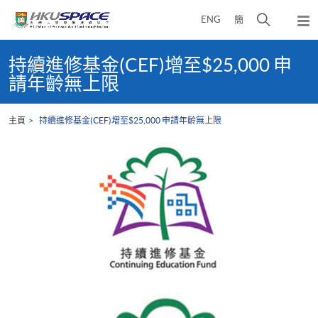
Skip
打
ENG
簡
to
彈
main
開
出
Main
content
搜
主
content
持續進修基金(CEF)增至$25,000 申
選
尋
start
請年齡無上限
單
介
面
主頁
持續進修基金(CEF)增至$25,000 申請年齡無上限