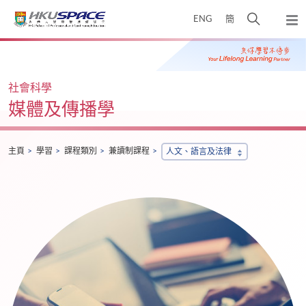
Skip
打
ENG
簡
to
彈
main
開
出
Main
content
搜
主
content
選
尋
start
單
介
社會科學
面
媒體及傳播學
主頁
學習
課程類別
兼讀制課程
人文、語言及法律