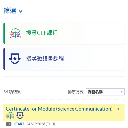
篩選
搜尋CEF課程
搜尋微證書課程
34 項結果
排序方式
課程名稱
To
Certificate for Module (Science Communication)
pa
START
24 SEP 2026 (THU)
PT