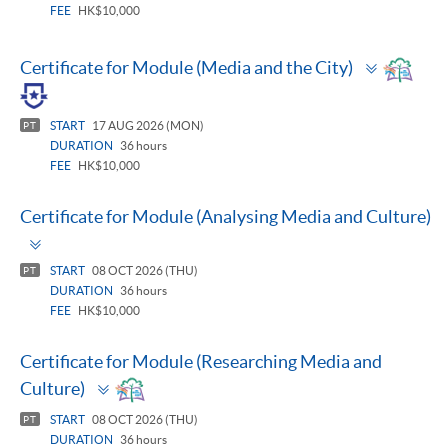
FEE
HK$10,000
Toggle
Certificate for Module (Media and the City)
panel
START
17 AUG 2026 (MON)
PT
DURATION
36 hours
FEE
HK$10,000
Certificate for Module (Analysing Media and Culture)
Toggle
panel
START
08 OCT 2026 (THU)
PT
DURATION
36 hours
FEE
HK$10,000
Certificate for Module (Researching Media and
Toggle
Culture)
panel
START
08 OCT 2026 (THU)
PT
DURATION
36 hours