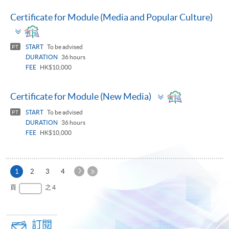
Certificate for Module (Media and Popular Culture)
Toggle
panel
START
To be advised
PT
DURATION
36 hours
FEE
HK$10,000
Toggle
Certificate for Module (New Media)
panel
START
To be advised
PT
DURATION
36 hours
FEE
HK$10,000
下
本
1
2
3
4
一
頁
最
頁
之 4
頁
後
一
頁
訂閱