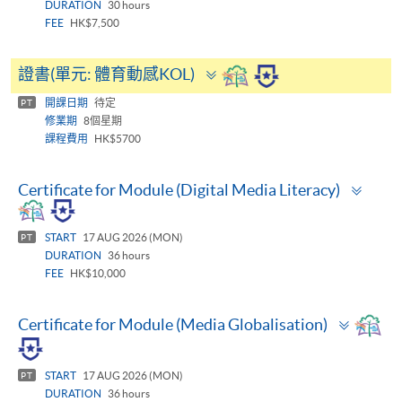
DURATION
30 hours
FEE
HK$7,500
Toggle
證書(單元: 體育動感KOL)
panel
開課日期
待定
PT
修業期
8個星期
課程費用
HK$5700
Togg
Certificate for Module (Digital Media Literacy)
pane
START
17 AUG 2026 (MON)
PT
DURATION
36 hours
FEE
HK$10,000
Toggle
Certificate for Module (Media Globalisation)
panel
START
17 AUG 2026 (MON)
PT
DURATION
36 hours