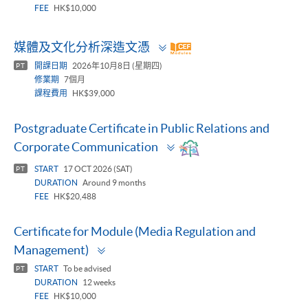
FEE
HK$10,000
Toggle
媒體及文化分析深造文憑
panel
開課日期
2026年10月8日 (星期四)
PT
修業期
7個月
課程費用
HK$39,000
Postgraduate Certificate in Public Relations and
Toggle
Corporate Communication
panel
START
17 OCT 2026 (SAT)
PT
DURATION
Around 9 months
FEE
HK$20,488
Certificate for Module (Media Regulation and
Toggle
Management)
panel
START
To be advised
PT
DURATION
12 weeks
FEE
HK$10,000