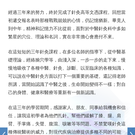
經過三年來的努力，終於完成了針灸高等文憑課程。回想當
初遞交報名表時那種戰戰兢兢的心情，仍記憶猶新。畢竟人
到中年，精神和記憶力不比從前，面對於中醫針灸科中多如
繁星的穴位、理論和名詞，實在非常擔心會應付不來。
在這短短的三年針灸課程，在多位名師的指導下，從中醫基
礎理論，經絡腧穴學等，由淺入深，一步一步的走下來，慢
慢地吸收了各種中醫、針灸、診斷、以至臨床的各種知識，
可以說在中醫針灸方面以打下一個重要的基礎。還記得老師
所講，當開始認識了中醫之後，生命開始變得不一樣；對自
己的身體、健康和醫療等重新有一個新認識。
在這三年的學習期間，感謝家人、朋友、同事給我機會和信
任，讓我這初學者為他們扎針。幫他們緩解了膝、腿、肩
臂、手掌痛，失聲、腹瀉、咳嗽等等問題。不禁驚嘆針灸這
種傳統醫術的威力，對現代疾病治療提供多種不同的可能