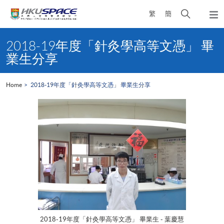
Skip
Open
繁
簡
to
Togg
main
search
navi
Main
content
panel
content
2018-19年度「針灸學高等文憑」 畢
start
業生分享
Home
2018-19年度「針灸學高等文憑」 畢業生分享
2018-19年度「針灸學高等文憑」 畢業生 - 葉慶慧