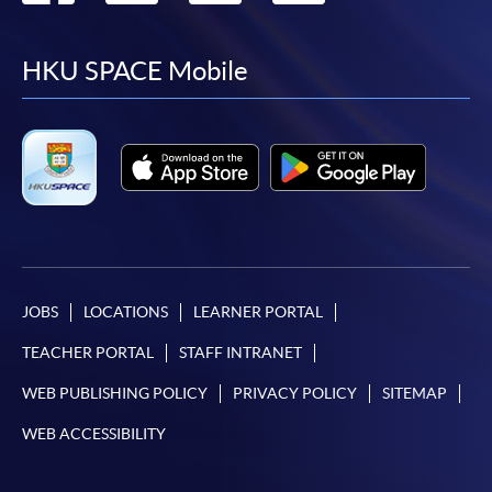
to
to
to
to
facebook
youtube
linkedin
instag
HKU SPACE Mobile
JOBS
LOCATIONS
LEARNER PORTAL
TEACHER PORTAL
STAFF INTRANET
WEB PUBLISHING POLICY
PRIVACY POLICY
SITEMAP
WEB ACCESSIBILITY