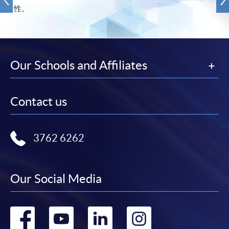
性。
Our Schools and Affiliates
Contact us
3762 6262
Our Social Media
Go
Go
Go
Go