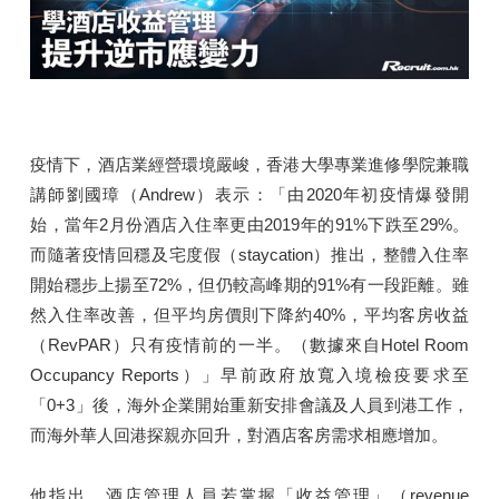
疫情下，酒店業經營環境嚴峻，香港大學專業進修學院兼職
講師劉國璋（Andrew）表示：「由2020年初疫情爆發開
始，當年2月份酒店入住率更由2019年的91%下跌至29%。
而隨著疫情回穩及宅度假（staycation）推出，整體入住率
開始穩步上揚至72%，但仍較高峰期的91%有一段距離。雖
然入住率改善，但平均房價則下降約40%，平均客房收益
（RevPAR）只有疫情前的一半。（數據來自Hotel Room
Occupancy Reports）」早前政府放寬入境檢疫要求至
「0+3」後，海外企業開始重新安排會議及人員到港工作，
而海外華人回港探親亦回升，對酒店客房需求相應增加。
他指出，酒店管理人員若掌握「收益管理」（revenue