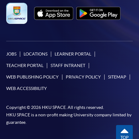
JOBS
LOCATIONS
LEARNER PORTAL
TEACHER PORTAL
STAFF INTRANET
WEB PUBLISHING POLICY
PRIVACY POLICY
SITEMAP
WEB ACCESSIBILITY
Copyright © 2026 HKU SPACE. All rights reserved.
HKU SPACE is a non-profit making University company limited by
guarantee.
TOP