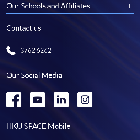
Our Schools and Affiliates
Contact us
3762 6262
Our Social Media
Go
Go
Go
Go
to
to
to
to
facebook
youtube
linkedin
instag
HKU SPACE Mobile