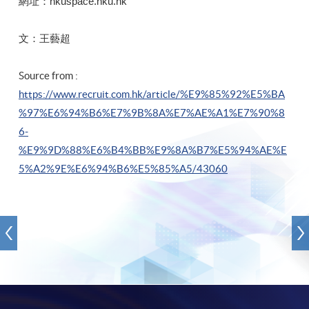
網址：hkuspace.hku.hk
​文：王藝超
Source from :
https://www.recruit.com.hk/article/%E9%85%92%E5%BA
%97%E6%94%B6%E7%9B%8A%E7%AE%A1%E7%90%8
6-
%E9%9D%88%E6%B4%BB%E9%8A%B7%E5%94%AE%E
5%A2%9E%E6%94%B6%E5%85%A5/43060