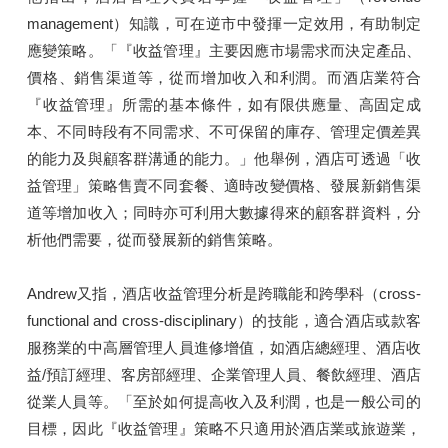
management）知識，可在逆市中發揮一定效用，有助制定
應變策略。「『收益管理』主要因應市場需求而決定產品、
價格、銷售渠道等，從而增加收入和利潤。而酒店業符合
『收益管理』所需的基本條件，如有限供應量、高固定成
本、不同時段有不同需求、不可保留的庫存、管理定價差異
的能力及與顧客群溝通的能力。」他舉例，酒店可透過「收
益管理」策略售賣不同套餐、適時改變價格、發展新銷售渠
道等增加收入；同時亦可利用大數據得來的顧客群資料，分
析他們需要，從而發展新的銷售策略。
Andrew又指，酒店收益管理分析是跨職能和跨學科（cross-
functional and cross-disciplinary）的技能，適合酒店或款客
服務業的中高層管理人員進修增值，如酒店總經理、酒店收
益/預訂經理、客房部經理、企業管理人員、餐飲經理、酒店
從業人員等。「至於如何提高收入及利潤，也是一般公司的
目標，因此『收益管理』策略不只適用於酒店業或旅遊業，