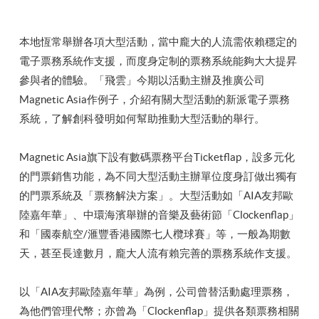
本地恆常舉辦各項大型活動，當中龐大的人流需依賴穩定的
電子票務系統作支援，而度身定制的票務系統能夠大大提昇
參與者的體驗。「飛雲」今期以活動主辦及推廣公司
Magnetic Asia作例子，介紹有關大型活動的新派電子票務
系統，了解創科發明如何幫助推動大型活動的舉行。
Magnetic Asia旗下設有數碼票務平台Ticketflap，設多元化
的門票銷售功能，為不同大型活動主辦單位度身訂做出獨有
的門票系統及「票務解決方案」。大型活動如「AIA友邦歐
陸嘉年華」、中環海濱舉辦的音樂及藝術節「Clockenflap」
和「國泰航空/滙豐香港國際七人欖球賽」等，一般為期數
天，甚至長達數月，龐大人流有賴完善的票務系統作支援。
以「AIA友邦歐陸嘉年華」為例，公司曾替活動處理票務，
為他們管理代幣；亦曾為「Clockenflap」提供各類票務相關