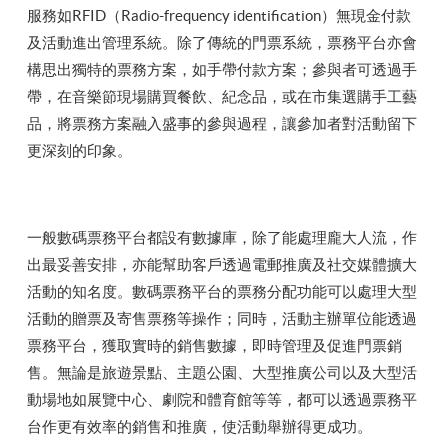
服務如RFID（Radio-frequency identification）無現金付款
及活動進出管理系統。除了傳統的門票系統，票務平台亦會
構思出獨特的票務方案，如手帶付款方案；參與者可透過手
帶，在音樂節現場購買餐飲、紀念品，或在市集選購手工藝
品，將票務方案融入盛事的參與過程，讓參加者對活動留下
更深刻的印象。
一般數碼票務平台都設有數據庫，除了能處理龐大人流，作
出最妥善安排，亦能幫助客戶透過電郵推廣及社交媒體擴大
活動的知名度。數碼票務平台的票務分配功能可以處理大型
活動的贈票及寄售票務等操作；同時，活動主辦單位能透過
票務平台，獲取實時的銷售數據，即時管理及促進門票銷
售。無論是旅遊景點、主題公園、大型推廣公司以及大型活
動場地如展覽中心、劇院和體育館等等，都可以透過票務平
台作更有效率的銷售和推廣，使活動舉辦得更成功。