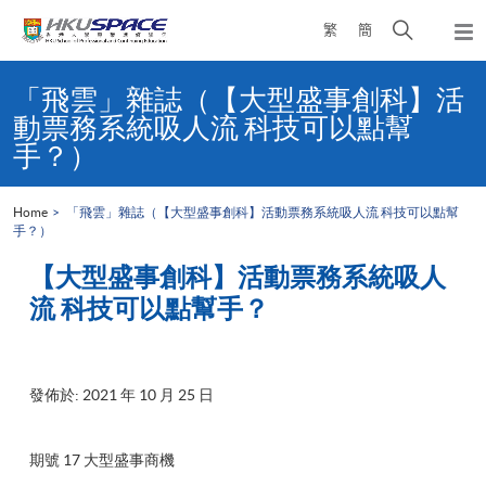
Skip
Open
繁
簡
to
Togg
main
search
navi
Main
content
panel
content
「飛雲」雜誌（【大型盛事創科】活
start
動票務系統吸人流 科技可以點幫
手？）
Home
「飛雲」雜誌（【大型盛事創科】活動票務系統吸人流 科技可以點幫
手？）
【大型盛事創科】活動票務系統吸人
流 科技可以點幫手？
發佈於: 2021 年 10 月 25 日
期號 17 大型盛事商機