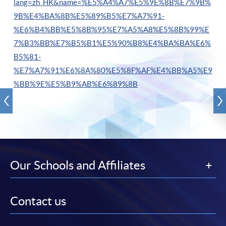
lang=zh_HK&name=%E5%A4%A7%E5%9E%8B%E7%9B%
9B%E4%BA%8B%E5%89%B5%E7%A7%91-
%E6%B4%BB%E5%8B%95%E7%A5%A8%E5%8B%99%E
7%B3%BB%E7%B5%B1%E5%90%B8%E4%BA%BA%E6%
B5%81-
%E7%A7%91%E6%8A%80%E5%8F%AF%E4%BB%A5%E9
%BB%9E%E5%B9%AB%E6%89%8B
Our Schools and Affiliates
Contact us