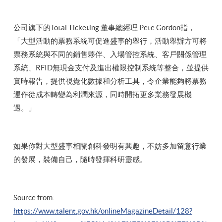
公司旗下的Total Ticketing 董事總經理 Pete Gordon指，
「大型活動的票務系統可促進盛事的舉行，活動舉辦方可將
票務系統與不同的銷售夥伴、入場管控系統、客戶關係管理
系統、RFID無現金支付及進出權限控制系統等整合，並提供
實時報告，提供視覺化數據和分析工具，令企業能夠將票務
運作從成本轉變為利潤來源，同時開拓更多業務發展機
遇。」
如果你對大型盛事相關創科發明有興趣，不妨多加留意行業
的發展，裝備自己，隨時發揮科研靈感。
Source from:
https://www.talent.gov.hk/onlineMagazineDetail/128?