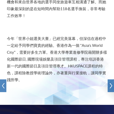
機會和來自世界各地的選手同坐旅遊車互相溝通了解。而她
印象最深刻的是在短時間內幫助118名選手換裝，非常考驗
工作效率！
今年「世界小姐選美大賽」已經完美落幕，但深信在過程中
一定給予同學們寶貴的經驗。香港作為一個 "Asia’s World
City"，需要好多生力軍。香港大學專業進修學院藉開辦多樣
化國際節日, 國際現場娛樂及項目管理課程，專注培訓香港
新一代的國際節日及項目管理專才。HKUSPACE課程的特
色，課程除教授學術理論外，亦著重與行業接軌，讓同學實
踐所學。