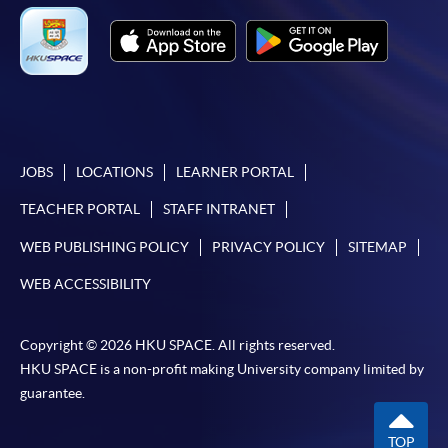
JOBS
LOCATIONS
LEARNER PORTAL
TEACHER PORTAL
STAFF INTRANET
WEB PUBLISHING POLICY
PRIVACY POLICY
SITEMAP
WEB ACCESSIBILITY
Copyright © 2026 HKU SPACE. All rights reserved.
HKU SPACE is a non-profit making University company limited by
guarantee.
TOP