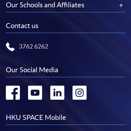
Our Schools and Affiliates
Contact us
3762 6262
Our Social Media
Go
Go
Go
Go
to
to
to
to
facebook
youtube
linkedin
instag
HKU SPACE Mobile