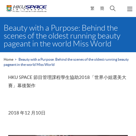
Skip
Open
繁
簡
to
Togg
main
search
navi
Main
content
panel
content
Beauty with a Purpose: Behind the
start
scenes of the oldest running beauty
pageant in the world Miss World
Home
Beauty with a Purpose: Behind the scenes of the oldest running beauty
pageant in the world Miss World
HKU SPACE 節目管理課程學生協助2018「世界小姐選美大
賽」幕後製作
2018 年12 月10日