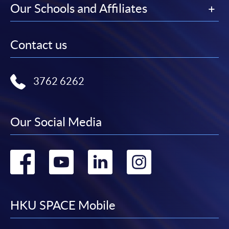
Our Schools and Affiliates
Contact us
3762 6262
Our Social Media
Go
Go
Go
Go
to
to
to
to
facebook
youtube
linkedin
instag
HKU SPACE Mobile