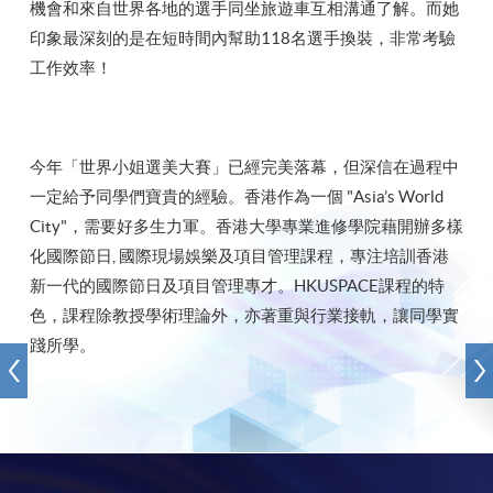
機會和來自世界各地的選手同坐旅遊車互相溝通了解。而她
印象最深刻的是在短時間內幫助118名選手換裝，非常考驗
工作效率！
今年「世界小姐選美大賽」已經完美落幕，但深信在過程中
一定給予同學們寶貴的經驗。香港作為一個 "Asia’s World
City"，需要好多生力軍。香港大學專業進修學院藉開辦多樣
化國際節日, 國際現場娛樂及項目管理課程，專注培訓香港
新一代的國際節日及項目管理專才。HKUSPACE課程的特
色，課程除教授學術理論外，亦著重與行業接軌，讓同學實
踐所學。