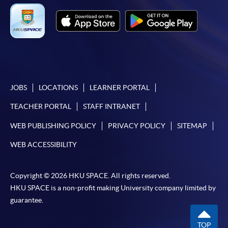
JOBS
LOCATIONS
LEARNER PORTAL
TEACHER PORTAL
STAFF INTRANET
WEB PUBLISHING POLICY
PRIVACY POLICY
SITEMAP
WEB ACCESSIBILITY
Copyright © 2026 HKU SPACE. All rights reserved.
HKU SPACE is a non-profit making University company limited by
guarantee.
TOP