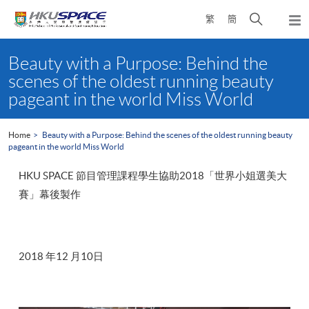
Skip
Open
繁
簡
to
Togg
main
search
navi
Main
content
panel
content
Beauty with a Purpose: Behind the
start
scenes of the oldest running beauty
pageant in the world Miss World
Home
Beauty with a Purpose: Behind the scenes of the oldest running beauty
pageant in the world Miss World
HKU SPACE 節目管理課程學生協助2018「世界小姐選美大
賽」幕後製作
2018 年12 月10日