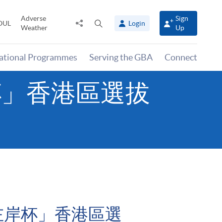
Adverse
Sign
Share
Open
OUL
Login
Weather
Up
to
search
panel
national Programmes
Serving the GBA
Connect
岸杯」香港區選拔
多左岸杯」香港區選