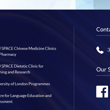
Conta
SPACE Chinese Medicine Clinics
 Pharmacy
SPACE Dietetic Clinic for
Our 
hing and Research
ersity of London Programmes
re for Language Education and
essment