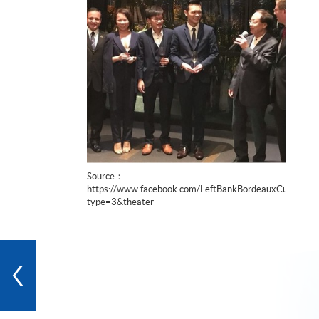
Source：
https://www.facebook.com/LeftBankBordeauxCup/ph
type=3&theater