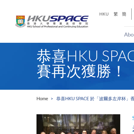
Skip
to
HKU
繁
簡
main
content
Abo
Main
恭喜HKU S
content
start
賽再次獲勝！
Home
恭喜HKU SPACE 於「波爾多左岸杯