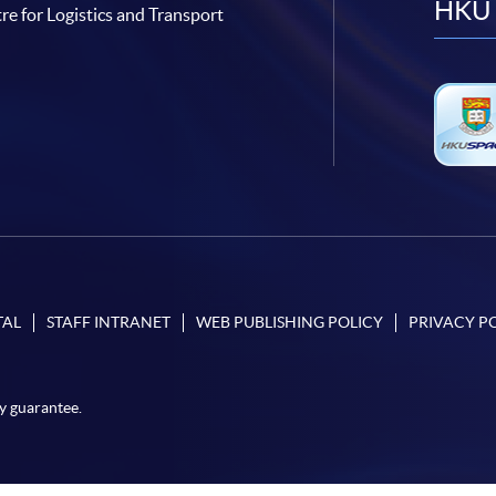
HKU 
re for Logistics and Transport
TAL
STAFF INTRANET
WEB PUBLISHING POLICY
PRIVACY P
y guarantee.