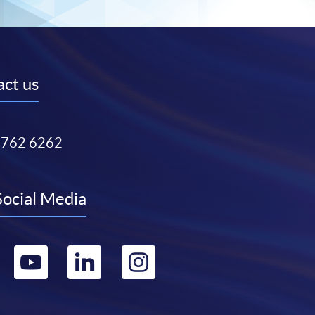
ct us
3762 6262
Social Media
Go
Go
Go
Go
to
to
to
to