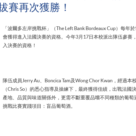
拔賽再次獲勝！
「波爾多左岸挑戰杯」（The Left Bank Bordeaux Cu
會獲得進入法國決賽的資格。今年3月17日本校派出隊伍參賽
入決賽的資格！
隊伍成員Jerry Au、Boncica Tam及Wong Chor Kwa
（Chris So）的悉心指導及操練下，最終獲得佳績，出戰法
產地、品質與味道關係外，更需不斷重覆品嚐不同種類的葡萄
挑戰比賽實踐項目：盲品葡萄酒。