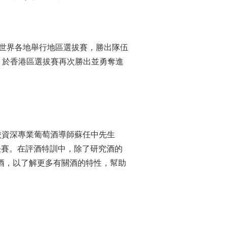
p）每年於世界各地舉行地區選拔賽，勝出隊伍
，於香港區選拔賽再次勝出並勇奪進
n，經過本校資深專業葡萄酒導師蘇任中先生
國決賽。在評酒特訓中，除了研究酒的
酒，以了解更多有關酒的特性，幫助