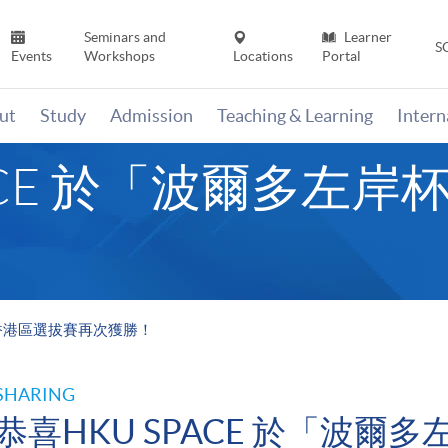
Seminars and
Learner
S
Events
Workshops
Locations
Portal
ut
Study
Admission
Teaching & Learning
Inter
PACE 於「波爾多左
」香港區選拔賽再次獲勝！
SHARING
恭喜HKU SPACE 於「波爾