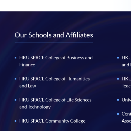
Our Schools and Affiliates
HKU SPACE College of Business and
HKU 
Finance
and
HKU SPACE College of Humanities
HKU 
and Law
Teac
HKU SPACE College of Life Sciences
Univ
and Technology
Cent
HKU SPACE Community College
Ass