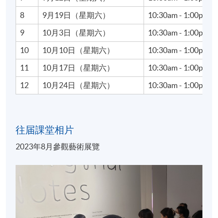
院督導委員會成員，同時擔任香港藝術中心之友主
8
9月19日（星期六）
10:30am - 1:00pm
席，積極參與藝術教育治理與公共文化推廣。
9
10月3日（星期六）
10:30am - 1:00pm
憑藉學術理論與市場實戰並重的雙重背景，劉氏經常
10
10月10日（星期六）
10:30am - 1:00pm
獲邀於國際機構發表專題演講，致力於引導公眾深入
理解物質文化、藝術史及藝術市場的趨勢與動態。
11
10月17日（星期六）
10:30am - 1:00pm
12
10月24日（星期六）
10:30am - 1:00pm
朱天韻
朱天韻（Daisy Chu）為文化策略顧問、策展人，現時
為南豐集團旗艦商場AIRSIDE及保育地標南豐紗廠
往届課堂相片
（The Mills）等項目策劃藝術文化展覽，期望以跨界視
2023年8月參觀藝術展覽
野打破藝術文化界限，創造連結大眾的展覽體驗，近
年的策展項目包括：與倫敦設計博物館合辦的《官感
怪奇：走進ASMR的世界》、在地啟發的《愛你一萬
字》文字主題展覽等。
朱氏的策展方向植根於其文化研究背景，她於倫敦大