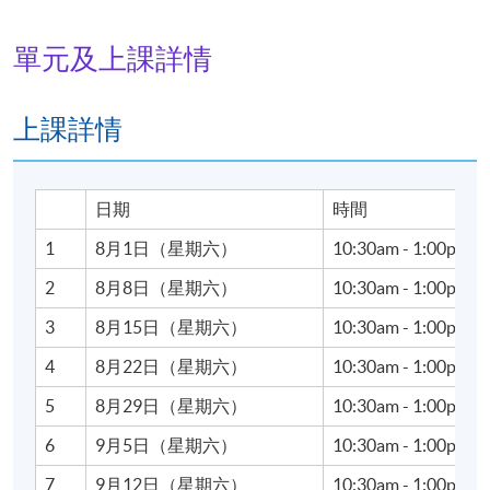
劉斾杝（Bonnie Lau）為資深藝術行政高管、創業家及
藝術教育學者，於亞洲藝術生態圈累積逾十年領導經
單元及上課詳情
驗，兼具國際學術視野與區域市場實戰經驗。她先後
於倫敦及香港接受學術深造與業界發展，持有倫敦蘇
富比藝術學院東亞藝術碩士學位。專業資歷橫跨私人
上課詳情
博物館營運、商業藝廊戰略轉型與國際藝術博覽會創
辦。
日期
時間
劉氏曾出任香港最大型私人博物館——兩依藏博物館總
1
8月1日（星期六）
10:30am - 1:00pm
經理；其後創辦香港首個精品藝術博覽會「Salon On
Hollywood」，以沙龍形式融合中國傳統古玩與當代藝
2
8月8日（星期六）
10:30am - 1:00pm
術。她亦長期擔任「翰明藝廊」總監，專為高淨值資
3
8月15日（星期六）
10:30am - 1:00pm
產客戶、企業與資深藏家提供藝術品資產配置、價值
評估及系統化收藏管理等專業諮詢。
4
8月22日（星期六）
10:30am - 1:00pm
5
8月29日（星期六）
10:30am - 1:00pm
在學術研究方面， 劉氏的研究涵蓋中國古典家具、珠
6
9月5日（星期六）
10:30am - 1:00pm
寶藝術史與傳統工藝傳承，其出版著作更獲香港故宮
文化博物館選售。社會公職方面，她現任香港藝術學
7
9月12日（星期六）
10:30am - 1:00pm