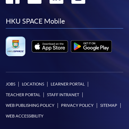
繳交所需費用
to
to
to
to
申請人可使用以下方式繳交報名費或課程費用:
facebook
youtube
linkedin
instag
HKU SPACE Mobile
繳費靈網上服務
- 申請人須先開立繳費靈戶口及設
定繳費靈網上密碼。有關如何申請繳費靈戶口及密
碼，請瀏覽繳費靈網址
http://www.ppshk.com
。
*信用咭網上繳費服務
- 申請人可以 VISA 或
Mastercard（包括「香港大學專業進修學院
Mastercard卡」）繳付學費。
JOBS
LOCATIONS
LEARNER PORTAL
*香港大學專業進修學院Mastercard卡
持有人如欲享用十個
TEACHER PORTAL
STAFF INTRANET
月免息分期付款優惠，必須親臨本學院設有報名服務的教
學中心作付款安排。
WEB PUBLISHING POLICY
PRIVACY POLICY
SITEMAP
WEB ACCESSIBILITY
如欲了解如何於網上報讀新課程及繳費，請瀏覽網上
申請/報讀指南 :