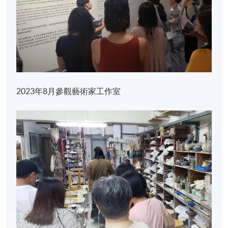
學金匠學院完成藝術行政及文化政策碩士，並擁有逾
十年媒體工作背景，賦予其敏銳的批判思考與傳播直
覺。朱氏於2018年創立獨立藝術空間foreforehead，曾
以《扭蛋美術館》、《巷仔街招展》等實驗性跨媒介
展覽備受好評；
從藝術諮詢、藝術評論到文化推廣，豐富的跨界履歷
2023年8月參觀藝術家工作室
讓她得以游刃有餘地連結國內外藝術機構，推動跨文
化對話。對朱氏而言，策展是一場溫柔而持續的社會
實踐，藉此拓闊城市與社區的藝術想像。
預期學習成果
完成課程後，學生應能夠：
一. 識別及辨認當代藝術文化生態及商業環境的概況、
行業中的專業職位崗位與工作範疇;
二. 指出藝文創意工業最基本的營商及專業操守與「行