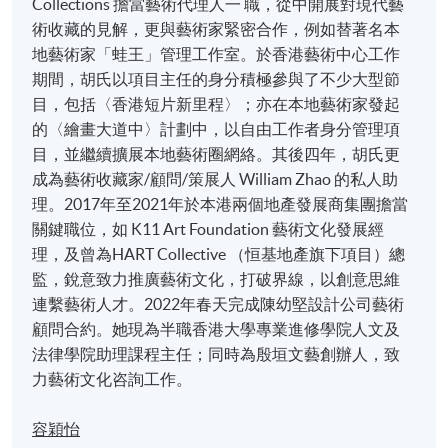
Collections 擔當藝術代理人一 職，從中開展對現代藝
術收藏的見解，更與藝術家緊密合作，例如替著名本
地藝術家「蛙王」管理工作室。於香港藝術中心工作
期間，胡氏以項目主任的身分積極參與了不少大型節
目，包括〈香港短片新里程〉；亦在本地藝術家發起
的〈繪畫大道中〉計劃中，以自由工作者身分管理項
目，並繼續擴展本地藝術圈網絡。其後四年，胡氏更
成為藝術收藏家/顧問/策展人 William Zhao 的私人助
理。2017年至2021年於本港兩個地產發展商集團擔當
關鍵職位，如 K11 Art Foundation 藝術文化發展經
理，及曾為HART Collective （恒基地產旗下項目）總
監，銳意致力推廣藝術文化，打破界線，以創意思維
連繫藝術人才。2022年春天完成陳幼堅設計公司藝術
顧問合約。她現為半職香港大學專業進修學院人文及
法律學院助理課程主任；同時為殷垣文藝創辦人，致
力藝術文化咨詢工作。
容穎怡