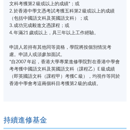
結構和定位、講授藝術文創生態中各持份者對藝博會
文科考獲第2 級或以上的成績*；或
的重要性、營商操守及管理技巧及新人入行條件與挑
2. 於香港中學文憑考試考獲五科第2 級或以上的成績
戰。
Ling WONG, 2023年課程畢業生
（包括中國語文科及英國語文科）；或
3. 成功完成毅進文憑課程；或
4. 年滿21 歲或以上，具三年以上工作經驗。
評核方式
申請人若持有其他同等資格，學院將按個別情況考
慮。申請人或須參加面試。
評核類
內容
比重
*自2007 年起，香港大學專業進修學院對在香港中學會
別
考考獲中國語文科及英國語文科（課程乙）E 級成績
總結測
一小時總結測驗:包括選擇題及短
（即英國語文科（課程甲）考獲C 級），均視作等同於
100%
評
問題
香港中學會考這兩個科目考獲第2 級的成績。
學員修畢課程﹐上課出席率達70%以上﹐並於評核中獲
得合格成績，將按香港大學體制，經香港大學專業進
修學院頒授「證書 (單元 : 當代藝術商業生態)」
持續進修基金