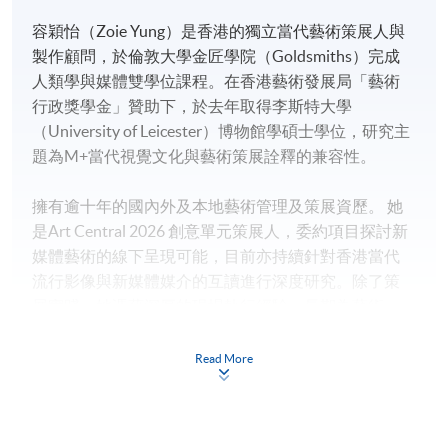
容穎怡（Zoie Yung）是香港的獨立當代藝術策展人與
製作顧問，於倫敦大學金匠學院（Goldsmiths）完成
人類學與媒體雙學位課程。在香港藝術發展局「藝術
行政獎學金」贊助下，於去年取得李斯特大學
（University of Leicester）博物館學碩士學位，研究主
題為M+當代視覺文化與藝術策展詮釋的兼容性。
擁有逾十年的國內外及本地藝術管理及策展資歷。 她
是Art Central 2026 創意單元策展人，委約項目探討新
媒體藝術的線下呈現可能，目前亦持續針對香港當代
流行影像與新媒體媒介的互讀進行深度研究。除了策
展實踐，她憑藉深厚的現場執行經驗，長期為藝術
家、機構及商業實體提供大型裝置及展覽製作顧問服
務，將概念轉化成實際可執行方案。
Read More
劉斾杝