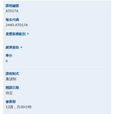
課程編號
AT017A
報名代碼
2440-AT017A
資歷架構級別
經濟資助
學分
6
課程制式
兼讀制
開課日期
待定
修業期
12講，共30小時