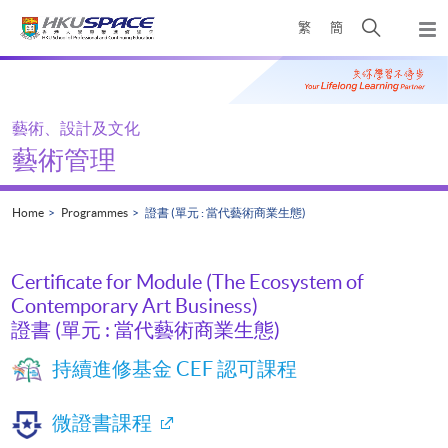
Skip
Open
繁
簡
to
Togg
main
search
navi
Main
content
panel
content
start
藝術、設計及文化
藝術管理
Home
Programmes
證書 (單元 : 當代藝術商業生態)
Certificate for Module (The Ecosystem of
Contemporary Art Business)
證書 (單元 : 當代藝術商業生態)
持續進修基金 CEF 認可課程
微證書課程