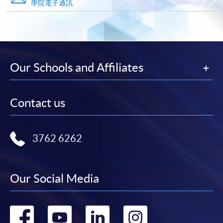
申請人可在網上使用「繳費靈」(PPS) (不適用於手
學院電子通訊
機)、VISA 或 Mastercard。除上述支付方式之外，如就
讀學歷頒授課程設有網上服務，在學學員亦可以「微
信支付」(Online WeChat Pay) 、「支付寶」(Online
Alipay) 或 「轉數快」(FPS) 繳付學費。
Our Schools and Affiliates
報讀新課程
Contact us
填寫網上報名表格
申請人可按該課程網頁的右上角的
圖示進入網上服務網頁，然
3762 6262
後按照指示填妥網上報名表格。
Our Social Media
某些課程須甄選入學，並要求申請人上載課程網頁
中指定所須文件(如學歷證明)。系統只支援doc,
docx, jpg 和pdf格式之附件。
Go
Go
Go
Go