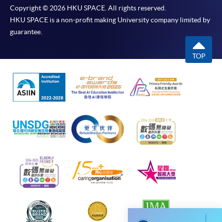
Copyright © 2026 HKU SPACE. All rights reserved.
-
短期課程
HKU SPACE is a non-profit making University company limited by
guarantee.
-
個別學歷頒授課程
TOP
報讀同一學歷頒授課程內其他單元
個別課程為須報讀同一學歷頒授課程及其他單元或繳
交下期學費的學員，提供網上服務，如學員就讀的課
程設有此服務，課程負責人會通知學員有關程序。
網上支付可通過「繳費靈」(PPS) (不適用於手機)、
VISA 或 Mastercard、「微信支付」(Online WeChat
Pay) 、「支付寶」(Online Alipay) 或 「轉數快」(FPS)
繳付學費。