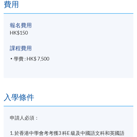
費用
三、 從拍賣看現代及當代藝術
認識拍賣行專家和買賣方的角色與獨特操作、買賣行
情、藝術品的商業價值、拍賣行專家從市場徵集拍品
報名費用
的前膽與眼光。探討現代及當代藝術由純粹欣賞到商
HK$150
業活動的考慮，其中有經驗之談會論及不同客戶/ 藏家/
贊助人的分野和品味。
課程費用
學費 : HK$ 7,500
四、 當代藝術買賣宏觀 到 藝術品修復的細膩
獨立個體戶咨詢工作的狀況、營商竅門與技巧、業內
進行合作的行規。深入闡述拍賣專業、獨立藝術咨詢
及策略師如何跟收藏家、藝博展管理層、藏品處理專
業、新雋藝術品買家、畫廊專業及公眾等作溝通，這
入學條件
工作當中牽涉的基本專業標準及建立良好信譽要素。
申請人必須：
五、 藝術博覽會於行業內外的角色
藝術博覽的行業文化和此專業如何看待當代藝術市場
1. 於香港中學會考考獲3 科E 級及中國語文科和英國語