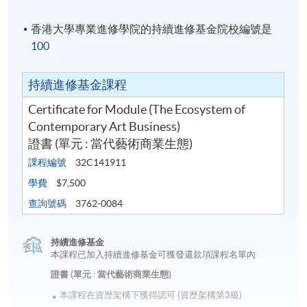
講授及教學活動
香港大學專業進修學院的持續進修基金院校編號是
共 12 節, 每節 2.5 小時, 課時分配為：
100
講授：27小時；專題研討會或實地考察 及 總結測驗：
3小時
持續進修基金課程
Xavier MAN, 2023年課程畢業生
Certificate for Module (The Ecosystem of
報名代碼
2440-AT017A
Contemporary Art Business)
證書 (單元 : 當代藝術商業生態)
現時接受報名
課程編號
32C141911
學費
$7,500
日期 / 時間
查詢號碼
3762-0084
逢周六，上午10:30 - 下午1:00
持續進修基金
本課程已加入持續進修基金可獲發還款項課程名單內
證書 (單元 : 當代藝術商業生態)
地點
本課程在資歴架構下獲得認可 (資歴架構第3級)
港島東分校