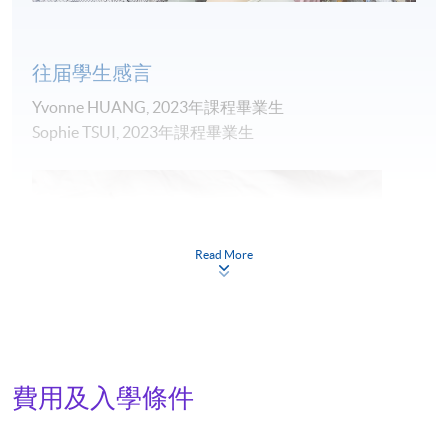
規」;
三. 列舉藝文創意活動/項目 (如展覽) 的簡單操作流程和
往届學生感言
入門技巧;
四. 闡述藝術買賣及相關咨詢工作的基本要求和優秀表
Yvonne HUANG, 2023年課程畢業生
現的分別。
Sophie TSUI, 2023年課程畢業生
課程內容
一、 香港藝文創意工業現況概述
行業整體概覽和市場結構略述、行業中的專業職位，
Read More
特別是文化管理人員的工作範疇、教育傳承的急切
性。
二、 藝術家與藝術工作者的實踐
作為獨立藝術工作者的根本性質：企業和創業精神、
費用及入學條件
學術商業兼備畫廊、大機構到獨立策展人的歷程、項
目個案分享、建立,儲存和運用文檔的流程和重要性 。