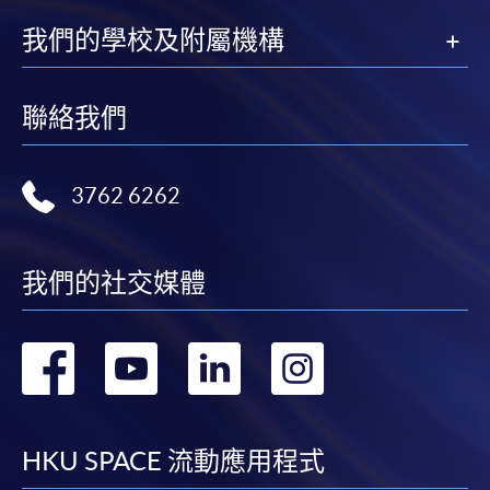
我們的學校及附屬機構
聯絡我們
3762 6262
我們的社交媒體
轉
轉
轉
轉
到
到
到
到
facebook
youtube
linkedin
instag
HKU SPACE 流動應用程式