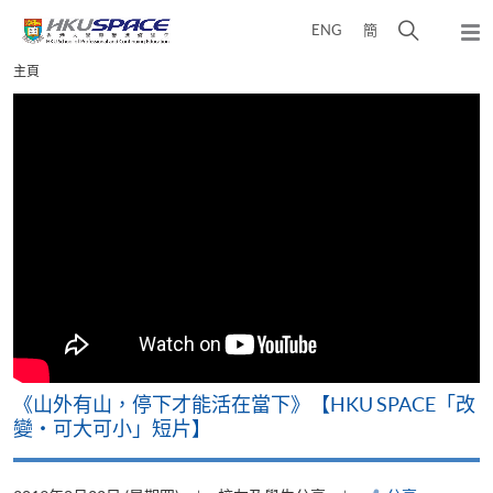
Skip
打
ENG
簡
to
彈
main
開
出
Main
主頁
content
搜
主
content
選
尋
start
單
介
面
可
《山外有山，停下才能活在當下》【HKU SPACE「改
A
變‧可大可小」短片】
T