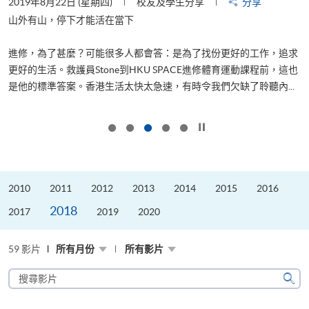
2019年8月22日 (星期四)
校友及學生分享
分享
2
是
山外有山，停下才能活在當下
、
進修，為了甚麼？可能很多人都會答：是為了找份更好的工作，追求
H
更好的生活。救護員Stone到HKU SPACE進修體育運動課程前，這也
理
..
是他的標準答案。香港生活太快太急速，有時令我們欠缺了聆聽內...
M
按下以暫停幻燈片
2010
2011
2012
2013
2014
2015
2016
2018
2017
2019
2020
59 影片
所有月份
所有影片
搜
尋
搜
影
尋