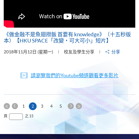
《做金融不是魚翅撈飯 首要有 knowledge》（十五秒版
本）【HKU SPACE「改變‧可大可小」短片】
2018年11月12日 (星期一)
校友及學生分享
分享
請瀏覽我們的Youtube頻道觀看更多影片
上
下
本
1
2
3
4
5
一
一
第
頁
最
頁
之 15
頁
頁
一
後
頁
一
頁