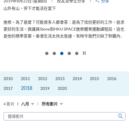
2019年8月22日 (星期四)
校友及學生分享
分享
2
是
山外有山，停下才能活在當下
、
進修，為了甚麼？可能很多人都會答：是為了找份更好的工作，追求
H
更好的生活。救護員Stone到HKU SPACE進修體育運動課程前，這也
理
..
是他的標準答案。香港生活太快太急速，有時令我們欠缺了聆聽內...
M
按下以暫停幻燈片
2010
2011
2012
2013
2014
2015
2016
2018
2017
2019
2020
4 影片
八月
所有影片
搜
尋
搜
影
尋