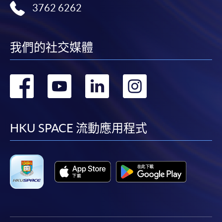
3762 6262
我們的社交媒體
轉
轉
轉
轉
到
到
到
到
facebook
youtube
linkedin
instag
HKU SPACE 流動應用程式