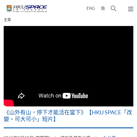
Skip
打
ENG
簡
to
彈
main
開
出
Main
主頁
content
搜
主
content
選
尋
start
單
介
面
可
《山外有山，停下才能活在當下》【HKU SPACE「改
A
變‧可大可小」短片】
T