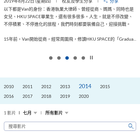
2019年8月22日 (星期四)
校友及學生分享
分享
2
以下都是Van的身份：香港執業大律師、曾經從商、媽媽、同時也是
女兒、HKU SPACE畢業生，還有很多很多。人生，就是不停改變、
求
不停積累、不停進化的旅程，我們時刻都要裝備自己，迎接挑戰。
H
也
理
.
15年前，Van開始從商，經常周圍飛，修讀HKU SPACE的「Gradua...
M
按下以暫停幻燈片
2014
2010
2011
2012
2013
2015
2016
2017
2018
2019
2020
1 影片
七月
所有影片
搜
尋
搜
影
尋