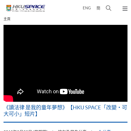
Skip
打
ENG
簡
to
彈
main
開
出
Main
主頁
content
搜
主
content
選
尋
start
單
介
面
改
《讀法律 是我的童年夢想》【HKU SPACE「改變‧可
A
大可小」短片】
T