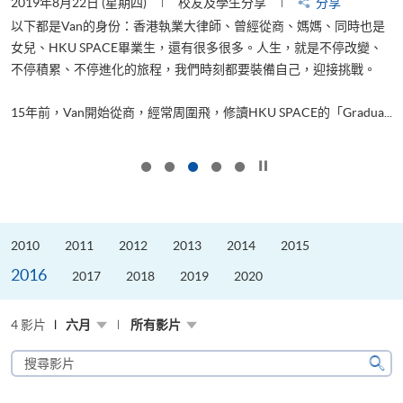
2019年8月22日 (星期四)
校友及學生分享
分享
2
以下都是Van的身份：香港執業大律師、曾經從商、媽媽、同時也是
女兒、HKU SPACE畢業生，還有很多很多。人生，就是不停改變、
求
不停積累、不停進化的旅程，我們時刻都要裝備自己，迎接挑戰。
H
也
理
.
15年前，Van開始從商，經常周圍飛，修讀HKU SPACE的「Gradua...
M
按下以暫停幻燈片
2010
2011
2012
2013
2014
2015
2016
2017
2018
2019
2020
4 影片
六月
所有影片
搜
尋
搜
影
尋