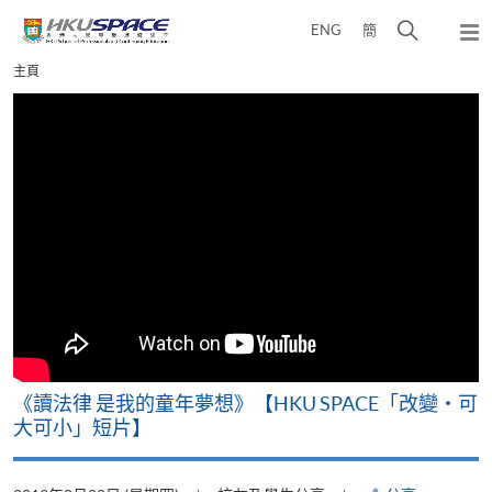
Skip
打
ENG
簡
to
彈
main
開
出
Main
主頁
content
搜
主
content
選
尋
start
單
介
面
改
《讀法律 是我的童年夢想》【HKU SPACE「改變‧可
A
大可小」短片】
T