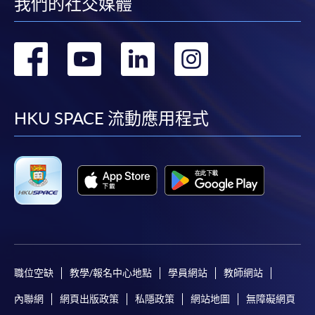
我們的社交媒體
轉
轉
轉
轉
到
到
到
到
facebook
youtube
linkedin
instag
HKU SPACE 流動應用程式
職位空缺
教學/報名中心地點
學員網站
教師網站
內聯網
網頁出版政策
私隱政策
網站地圖
無障礙網頁