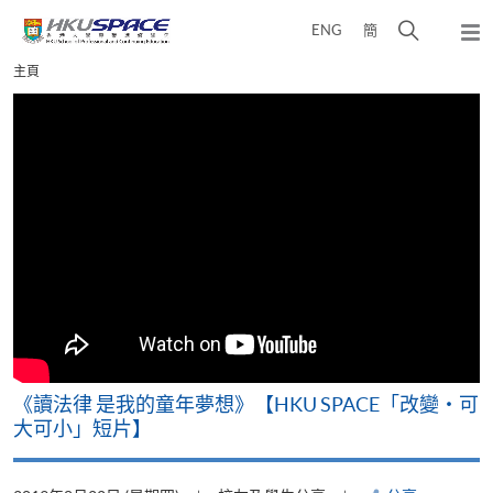
Skip
打
ENG
簡
to
彈
main
開
出
Main
主頁
content
搜
主
content
選
尋
start
單
介
面
改
《讀法律 是我的童年夢想》【HKU SPACE「改變‧可
A
大可小」短片】
T