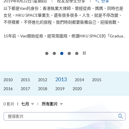
2019年8月22日 (星期四)
校友及學生分享
分享
2
以下都是Van的身份：香港執業大律師、曾經從商、媽媽、同時也是
女兒、HKU SPACE畢業生，還有很多很多。人生，就是不停改變、
求
不停積累、不停進化的旅程，我們時刻都要裝備自己，迎接挑戰。
H
也
理
.
15年前，Van開始從商，經常周圍飛，修讀HKU SPACE的「Gradua...
M
按下以暫停幻燈片
2013
2010
2011
2012
2014
2015
2016
2017
2018
2019
2020
0 影片
七月
所有影片
搜
尋
搜
影
尋