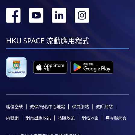
轉
轉
轉
轉
到
到
到
到
facebook
youtube
linkedin
instag
HKU SPACE 流動應用程式
職位空缺
教學/報名中心地點
學員網站
教師網站
內聯網
網頁出版政策
私隱政策
網站地圖
無障礙網頁