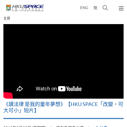
Skip
打
ENG
簡
to
彈
main
開
出
Main
主頁
content
搜
主
content
選
尋
start
單
介
面
改
《讀法律 是我的童年夢想》【HKU SPACE「改變‧可
A
大可小」短片】
T