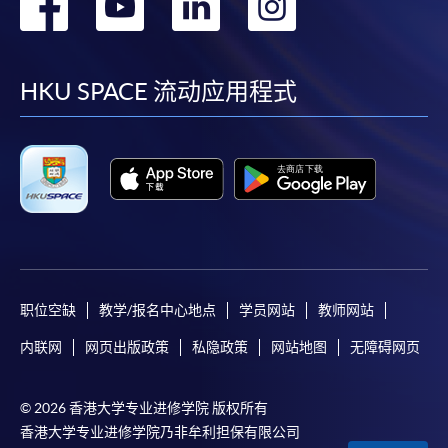
转
转
转
转
到
到
到
到
facebook
youtube
linkedin
instag
HKU SPACE 流动应用程式
职位空缺
教学/报名中心地点
学员网站
教师网站
内联网
网页出版政策
私隐政策
网站地图
无障碍网页
© 2026 香港大学专业进修学院 版权所有
香港大学专业进修学院乃非牟利担保有限公司