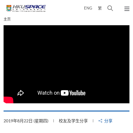
Skip
打
ENG
繁
to
弹
main
开
出
Main
主页
content
搜
主
content
菜
寻
start
单
介
面
2019年8月22日 (星期四)
校友及学生分享
分享
2