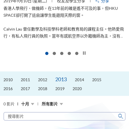
2019年9月10日 (星期二)
校友及學生分享
分享
2
香港人學飛行、做機師，在13年前的確是遙不可及的事，但HKU
SPACE卻打開了這扇讓學生能遨翔天際的窗。
Calvin Lau 曾任數學及科技學科老師和教育局的課程主任。他熱愛飛
更
行，有私人飛行員的執照。當年有感航空界以外籍機師為主，沒有...
按下以暫停幻燈片
2013
2010
2011
2012
2014
2015
2016
2017
2018
2019
2020
0 影片
十月
所有影片
搜
尋
搜
影
尋