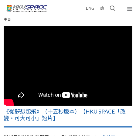
Skip
打
ENG
簡
to
彈
main
開
出
Main
主頁
content
搜
主
content
選
尋
start
單
介
面
《從夢想起飛》（十五秒版本）【HKU SPACE「改
變‧可大可小」短片】