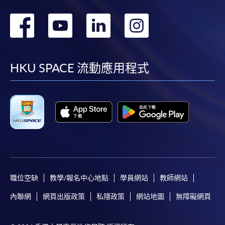
轉
轉
轉
轉
到
到
到
到
facebook
youtube
linkedin
instag
HKU SPACE 流動應用程式
職位空缺
教學/報名中心地點
學員網站
教師網站
內聯網
網頁出版政策
私隱政策
網站地圖
無障礙網頁