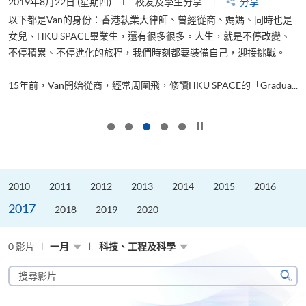
2019年8月22日 (星期四)
校友及學生分享
分享
2
以下都是Van的身份：香港執業大律師、曾經從商、媽媽、同時也是
女兒、HKU SPACE畢業生，還有很多很多。人生，就是不停改變、
求
不停積累、不停進化的旅程，我們時刻都要裝備自己，迎接挑戰。
H
也
理
.
15年前，Van開始從商，經常周圍飛，修讀HKU SPACE的「Gradua...
M
按下以暫停幻燈片
2010
2011
2012
2013
2014
2015
2016
2017
2018
2019
2020
0 影片
一月
科技、工程及科學
搜
尋
搜
影
尋