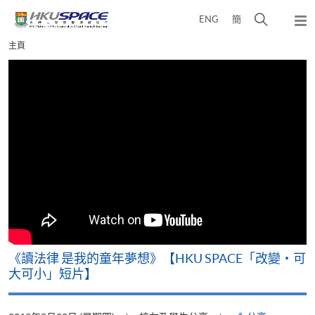
Skip
打
ENG
簡
to
彈
main
開
出
Main
主頁
content
搜
主
content
選
尋
start
單
介
面
改
《讀法律 是我的童年夢想》【HKU SPACE「改變‧可
A
大可小」短片】
T