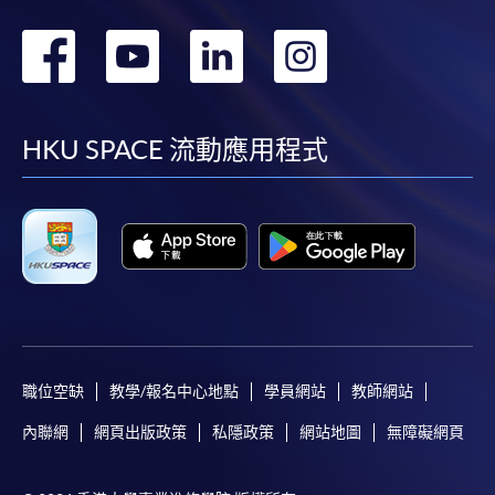
轉
轉
轉
轉
到
到
到
到
facebook
youtube
linkedin
instag
HKU SPACE 流動應用程式
職位空缺
教學/報名中心地點
學員網站
教師網站
內聯網
網頁出版政策
私隱政策
網站地圖
無障礙網頁