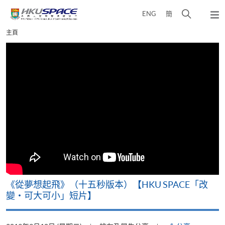
Skip
打
ENG
簡
to
彈
main
開
出
Main
主頁
content
搜
主
content
選
尋
start
單
介
面
《從夢想起飛》（十五秒版本）【HKU SPACE「改
變‧可大可小」短片】