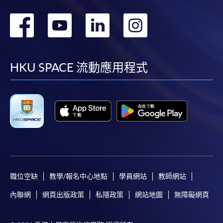
轉
轉
轉
轉
到
到
到
到
facebook
youtube
linkedin
instag
HKU SPACE 流動應用程式
職位空缺
教學/報名中心地點
學員網站
教師網站
內聯網
網頁出版政策
私隱政策
網站地圖
無障礙網頁