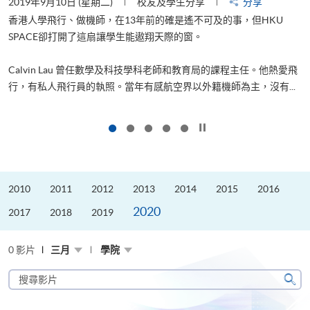
2019年9月10日 (星期二)
校友及學生分享
分享
2
香港人學飛行、做機師，在13年前的確是遙不可及的事，但HKU
SPACE卻打開了這扇讓學生能遨翔天際的窗。
Calvin Lau 曾任數學及科技學科老師和教育局的課程主任。他熱愛飛
更
行，有私人飛行員的執照。當年有感航空界以外籍機師為主，沒有...
按下以暫停幻燈片
2010
2011
2012
2013
2014
2015
2016
2020
2017
2018
2019
0 影片
三月
學院
搜
尋
搜
影
尋