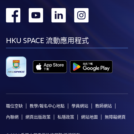
轉
轉
轉
轉
到
到
到
到
facebook
youtube
linkedin
instag
HKU SPACE 流動應用程式
職位空缺
教學/報名中心地點
學員網站
教師網站
內聯網
網頁出版政策
私隱政策
網站地圖
無障礙網頁