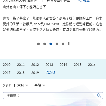
2019年8月22日 (星期四)
校友及學生分享
分享
2
是
山外有山，停下才能活在當下
、
進修，為了甚麼？可能很多人都會答：是為了找份更好的工作，追求
H
更好的生活。救護員Stone到HKU SPACE進修體育運動課程前，這也
理
..
是他的標準答案。香港生活太快太急速，有時令我們欠缺了聆聽內...
M
按下以暫停幻燈片
2010
2011
2012
2013
2014
2015
2016
2020
2017
2018
2019
0 影片
六月
學院
搜
尋
搜
影
尋