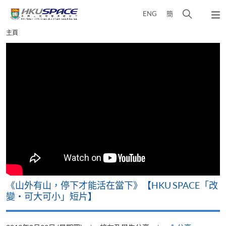
Skip
打
ENG
簡
to
彈
main
開
出
Main
主頁
content
搜
主
content
選
尋
start
單
介
面
可
《山外有山，停下才能活在當下》【HKU SPACE「改
A
變‧可大可小」短片】
T