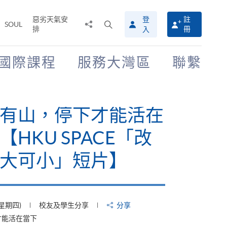
惡劣天氣安
登
註
分
打
SOUL
排
冊
入
享
開
至
搜
尋
國際課程
服務大灣區
聯繫
介
面
有山，停下才能活在
【HKU SPACE「改
大可小」短片】
(星期四)
校友及學生分享
分享
才能活在當下