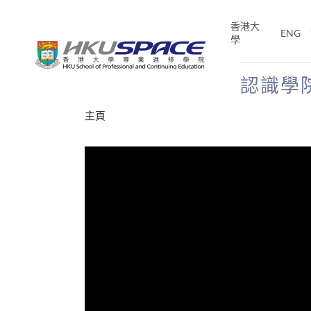
Skip
to
香港大
ENG
main
學
content
認識學
Main
主頁
content
start
年夢
E「改
片】
分享
、媽媽、同時也是女