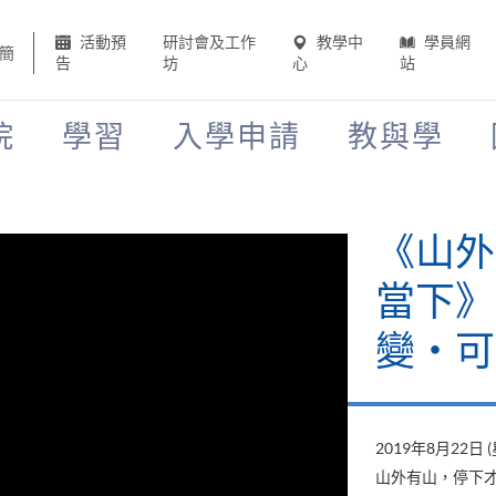
活動預
研討會及工作
教學中
學員網
簡
告
坊
心
站
院
學習
入學申請
教與學
《山外
當下》
變‧可
2019年8月22日 
山外有山，停下