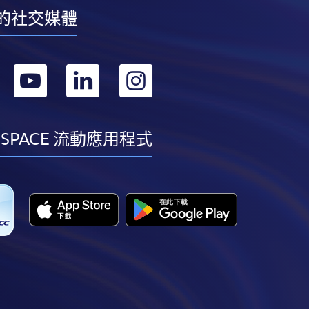
的社交媒體
轉
轉
轉
轉
到
到
到
到
facebook
youtube
linkedin
instagram
 SPACE 流動應用程式