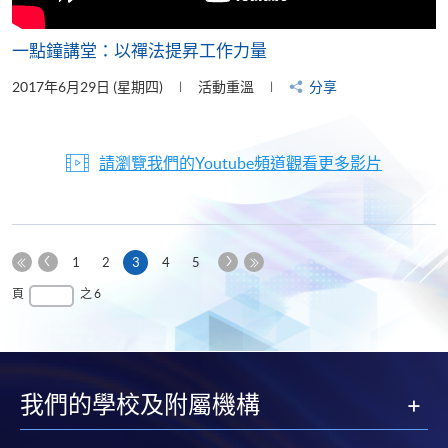
一點鐘講堂：以禪法提昇工作力量
2017年6月29日 (星期四)
活動重溫
分享
請瀏覽我們的Youtube頻道觀看更多影片
上
下
本
1
2
3
4
5
一
一
第
頁
最
頁
之 6
頁
頁
一
後
頁
一
頁
我們的學校及附屬機構