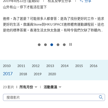
2019年8月22日 (星期四)
校友及學生分享
分享
2
是
山外有山，停下才能活在當下
、
進修，為了甚麼？可能很多人都會答：是為了找份更好的工作，追求
H
更好的生活。救護員Stone到HKU SPACE進修體育運動課程前，這也
理
..
是他的標準答案。香港生活太快太急速，有時令我們欠缺了聆聽內...
M
按下以暫停幻燈片
2010
2011
2012
2013
2014
2015
2016
2017
2018
2019
2020
23 影片
所有月份
活動重溫
搜
尋
搜
影
尋