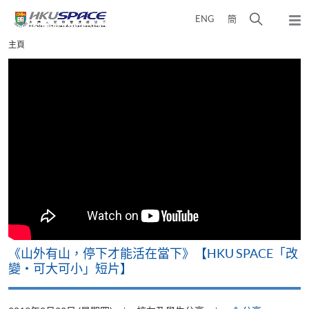
Skip
打
ENG
簡
to
彈
main
開
出
Main
主頁
content
搜
主
content
選
尋
start
單
介
面
可
《山外有山，停下才能活在當下》【HKU SPACE「改
A
變‧可大可小」短片】
T