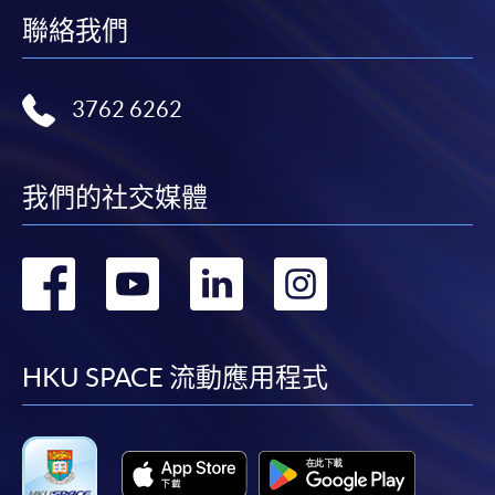
聯絡我們
3762 6262
我們的社交媒體
轉
轉
轉
轉
到
到
到
到
facebook
youtube
linkedin
instag
HKU SPACE 流動應用程式