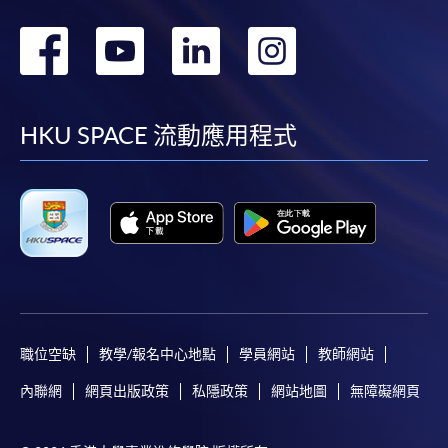
轉
轉
轉
轉
到
到
到
到
facebook
youtube
linkedin
instag
HKU SPACE 流動應用程式
職位空缺
教學/報名中心地點
學員網站
教師網站
內聯網
網頁出版政策
私隱政策
網站地圖
無障礙網頁