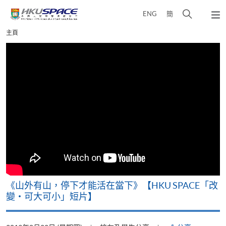
Skip
打
ENG
簡
to
彈
main
開
出
Main
主頁
content
搜
主
content
選
尋
start
單
介
面
可
《山外有山，停下才能活在當下》【HKU SPACE「改
A
變‧可大可小」短片】
T