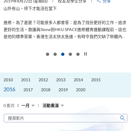
2019年8月22日 (星期四)
校友及學生分享
分享
2
是
山外有山，停下才能活在當下
、
進修，為了甚麼？可能很多人都會答：是為了找份更好的工作，追求
H
更好的生活。救護員Stone到HKU SPACE進修體育運動課程前，這也
理
..
是他的標準答案。香港生活太快太急速，有時令我們欠缺了聆聽內...
M
按下以暫停幻燈片
2010
2011
2012
2013
2014
2015
2016
2017
2018
2019
2020
0 影片
一月
活動重溫
搜
尋
搜
影
尋